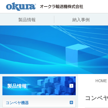
製品情報
納入事例
製品情報
納入事例
会社情報
コンベヤ機器
全業種
代表あいさつ
コンベヤ機器を探す
飲料
事業所一覧
用途から探す
沿革
コンベヤ機器の技術情報
ヒント集
HOME
製品情報
コンベ
コンベヤ機器