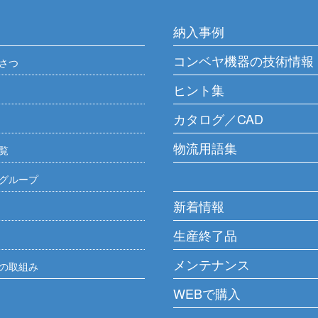
r.
タイプ
WBG
ージ
W）
製品ページ
納入事例
ページ
FML
製品ページ
FBY
（200W）
製品ページ
コン
W）
製品ページ
ンコンベヤ
幅広ベルトコンベヤ 蛇行レスタイ
台車やハンドリフトが通れるよ
イブタイプで使用す
r.
FBH
（200W）
製品ページ
プ
コンベヤ機器の技術情報
さつ
うに両側からはね上げることが
です
W）
製品ページ
ページ
ンベヤ
プ
FBG
（200W）
製品ページ
できます
ヒント集
ージ
SFXD
製品ページ
JMC
J
FBS
カルコンベヤ（ケース搬送）
W）
（90W）
コン
タイプ
カーブベルト脱着タイプ
プ
r.
カタログ／CAD
タイプ
ナイフエッジタイプ
キュムローラコンベヤ
ージ
ーブコンベヤ
オーバーブリッジ
FBS
コン
0W）
（200W）
物流用語集
r.
覧
コン
AP
T
ッジタイプ
強力ナイフエッジタイプ
JXT
レス製
インドライブコンベヤ
トベヤー®（スチール
パーフェクトベヤー®（アルミ製）
タ
トコンベヤ ダンパタ
高速リジェクトコンベヤ 伸縮タイ
グループ
プ
WBH
製品ページ
インドライブコンベヤ
QL / ラインドライブコンベヤ
新着情報
JHH
J
ユニット
ページ
W）
（200W）
タイプ
JFD
WBG
製品ページ
ページ
QLR
ブ スタンダードタイ
ヘッドドライブ 強力スタンダード
セ
イプ
ドライブタイプ
生産終了品
タイプ
プ
ユニット
30ﾟローラダイバータ
JHG
J
W）
（200W）
メンテナンス
ページ
の取組み
ージ
JMC
製品ページ
ブが自在なフリー
コンベヤをまたぐ形で階段を設
ブ 蛇行レスタイプ
ヘッドドライブ 強力蛇行レスタイ
セ
コンベヤⅡ
ニット
r.
コン
W）
製品ページ
ベヤは、通路対策や
置します
プ
WEBで購入
FBS
（90W）
製品ページ
対策として最適
0W）
製品ページ