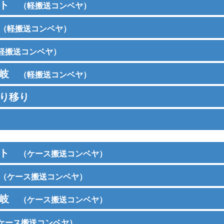
ト
（軽搬送コンベヤ）
（軽搬送コンベヤ）
ンミニ
軽搬送コンベヤ）
ンミニ
DHH
岐
（軽搬送コンベヤ）
ンミニ
ブ スタンダードタイ
ヘッドドライブ スタンダードタイ
プ
り移り
ンミニ
DHG
タイプ
DMN
D
ブ 蛇行レスタイプ
ヘッドドライブ 蛇行レスタイプ
ンミニ
トタイプ
上部水平タイプ
上
MXR
M
ンミニ
ト
レーム幅タイプ
高速リジェクトコンベヤ ダンパタ
高
（ケース搬送コンベヤ）
DMJR
D
イプ
プ
タイプ
短機長ローラエッジタイプ
ナ
（ケース搬送コンベヤ）
ンⅤ
岐
タイプ
（ケース搬送コンベヤ）
ンⅤ
ページ
VCS
V
インドライブコンベヤ
DHH
製品ページ
ケース搬送コンベヤ）