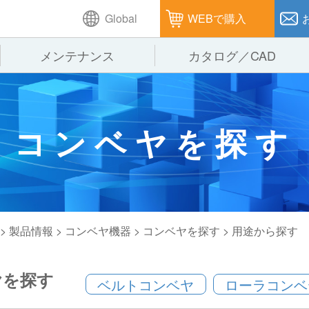
Global
WEBで購入
メンテナンス
カタログ／CAD
GTPシステム
製造
企業理念
仕
コンベヤを探す
ピッキングシステム
通販
オークラグループ
保
パレタイズ・デパレタイズシステム
オークラの取組み
バ
バーチカル装置（垂直搬送機）
周
>
製品情報
>
コンベヤ機器
>
コンベヤを探す
> 用途から探す
ヤを探す
ベルトコンベヤ
ローラコンベ