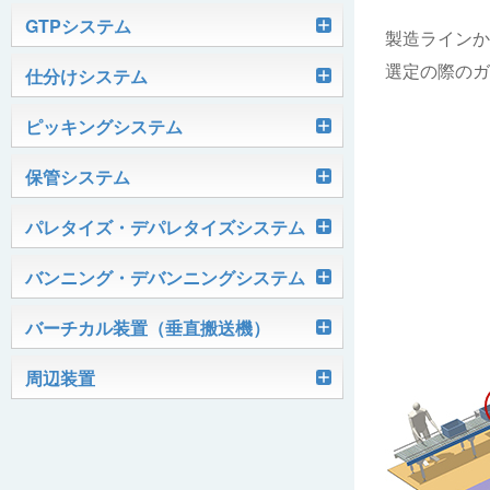
軽搬送コンベヤ
GTPシステム
製造ラインか
選定の際のガ
Skypod®（スカイポッド）
仕分けシステム
ケース搬送コンベヤ
ベルコンミニ
ユニソーター
ピッキングシステム
AGVシステム
グラビティコンベヤ
ファインコンベヤ
ユニコンV
PTIシステム
保管システム
ハイスピードソーター
OKURUN® /TW300
モータローラ＆コンベヤ
マグネット駆動コンベヤ
ユニコンJr
ローラコンベヤ
Quick Shuttle®
パレタイズ・デパレタイズシステム
ピカトルシリーズ
ディスクソーター
マテハン機器
ジャブコン®
クールコンベヤ®Ⅱ
ホイールコンベヤ
モータローラ単体
ロボットパレタイザ
バンニング・デバンニングシステム
HASS（ハズ）シリーズ
アングルソーター
生産終了品
プラスチックベルトコンベヤ
チェーン駆動ローラコンベヤ
フリーカーブコンベヤ
モータローラコンベヤ
オークラホッパー
トラックローダ「TL-2P」
バーチカル装置（垂直搬送機）
ビジョンパレタイズシステム
ロボットパレタイザAi1800Ⅱ-C
ピックティーチャシステム
クロスベルトソーター（汎用タイプ）
オークラ キャリーライン®
チェーン駆動ローラ単体
ポータブルクレーン
コンベヤ機器を探す
ミニパーフェ® / VCS-Z
周辺装置
伸縮ベルトコンベヤ
ビジョンデパレタイズシステム
ロボットパレタイザAi1800Ⅱ
絞り込み検索はこちら
バラピッキングロボットシステム
パレットコンベヤ
OKベルコン（スタンダードタイプ）
REO［RandomEasyOpener®］
ミニリフタ / FML
伸縮ローラコンベヤ
FastPicker®
ロボットパレタイザAi700
OKベルコン（トラフベルトタイプ）
用途から探す
ユニパック
ケースリフタ / LFK