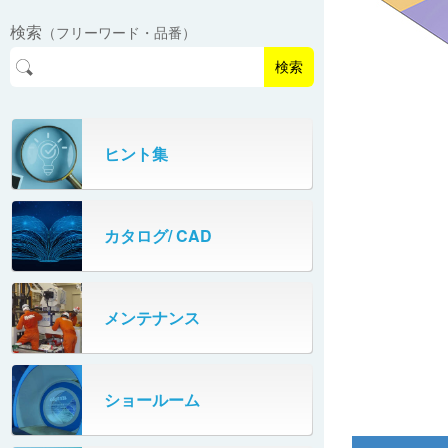
EasyPAL®（イージーパル）
ロボットパレタイザA400V
検索
（フリーワード・品番）
パーフェクトベヤー® / PV（スチール
オリプナー
メカ式パレタイザ
ロボットパレタイザAi1800Ⅱ-W
製）
コンベヤ機器 技術情報
検索
パーフェクトベヤー® / AP（アルミ
プルカッター®
PHC80S・PHC100S
製）
高速転換機
タテコン® / TC
ヒント集
PHC80L
スタッカ&アンスタッカ
ガントレーパレタイザ
カタログ/ CAD
米袋自動投入装置
PHC350・PHC330
フローラック自動補充装置
PZC150・PZC110
メンテナンス
牛乳パック自動投入装置
DHC350
ターンコンベヤ
ショールーム
667
マルチレーンダイバータ®