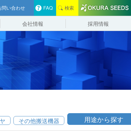
お問い合わせ
FAQ
検索
会社情報
採用情報
分けシステム
物流
会社概要
管システム
食品
事業紹介
ンニング・デバンニングシステム
辺機器
用途から探す
ヤ
その他搬送機器