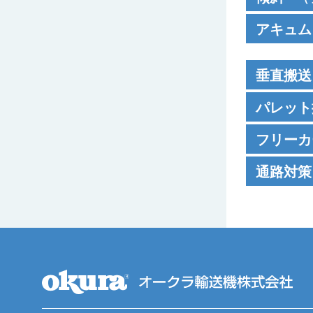
ユニコ
DMH
製品
VLM
VL / ラ
DHK
製品
アキュム
ドライブユニ
DMG
製品
ユニコ
VLC
VLS
ファイ
VL / ラ
DMJW
製品
R900カーブ
ユニコ
ストレートユ
垂直搬送
VLY
VLE
DMR
製品
VBK
ファイ
30ﾟブランチ
R500カーブ
ファイ
パレット
傾斜ベルトコ
FCB
DMV
製品
VLB
バーチ
VLH
VCA
カーブベルト
30ﾟ袖単体ユ
DMRE
ファイ
フリーカ
R1200カー
チェーン駆動
FHK
ヤ
逆ローラエッ
FBH
YPC
（90
横桟付きベル
VCS-Z
通路対策
センタドライ
アルミチェー
スチー
ファイ
ミニパーフェ
FBY
プ
（90
VLM
製品
FBG
ジャンクショ
（90
はね上げ
センタドライ
VLY
製品ペ
SFX
VLS
製品ペ
FHV
VBK
製品
グラビティタ
トラフベルト
VLB
製品ペ
FCB
製品
VLC
製品ペ
VBL
DMRE
製品
VCA
製品
YPC
製品
水平ベルトコ
VLE
製品ペ
FHK
製品