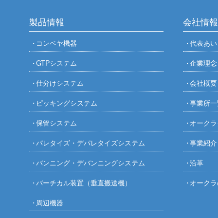
ユニコンJ
VLH
製品ペ
FBY
（90
製品情報
会社情報
VCS-Z
製品
ジャブ
FBH
（90
ファイ
ラインドラ
ユニコンJ
QBK
FBN
コンベヤ機器
代表あい
る通路装置
FBG
（90
FHV
製品
傾斜ベルトコ
上部水平タイ
SFX
製品ペ
GTPシステム
企業理念
JCB
FBR
バーチ
（90
QHA
ジャブ
カーブベルト
ユニコンJ
ローラエッジ
仕分けシステム
会社概要
ベルト駆動ア
VBL
製品ペ
フリーカ
FBR
ジャブ
（20
ユニコンJ
ピッキングシステム
事業所一
ジャブ
PV
強力ローラエ
JXR
ステン
QL / ラ
パーフェク
高速リジェク
保管システム
オークラ
製）
QLE
イプ
JHV
QL / ラ
JHH
R500カーブ
QBK
製品
パレタイズ・デパレタイズシステム
事業紹介
（90
トラフベルト
JF
FBN
製品
QLY
ヘッドドライ
グラビティタ
バンニング・デバンニングシステム
沿革
プ
30ﾟブランチ
JHG
QLB
（90
QHA
製品
バーチカル装置（垂直搬送機）
オークラ
JCB
製品ペ
伸縮、カー
ヘッドドライ
クール
30ﾟ袖単体ユ
ユニコンJ
ジャブ
FBR
（90
カーブコン
周辺機器
シャッター
FBR
（20