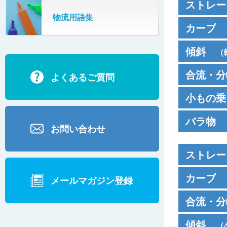
ストレー
SR802
物流用語集
カーゴタイザ
カーブ
ECD500A・ECD800・ECD1500
ベルコ
傾斜
（
ECD2700
ベルコ
DMH
合流・分
よくあるご質問
BD200・BD1000
ベルコ
センタドライ
BNC
プ
小もの乗
ベルコ
DMG
カーブベルト
DHK
バラ物
センタドライ
ベルコ
お問い合わせ
横桟付きベル
DMJW
ベルコ
ストレー
ベルト幅＝フ
DMR
カーブ
ローラエッジ
メールマガジン登録
ユニコ
DMV
合流・分
トラフベルト
ユニコ
BNC
製品
VL / ラ
傾斜
（