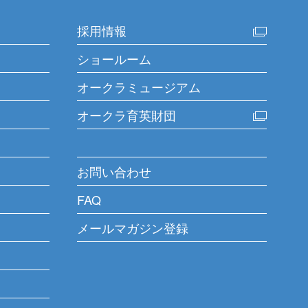
FHW
製品ページ
VVE
製品ページ
VVCY
製品ページ
採用情報
LFK
製品ページ
FHH
（90W）
製品ページ
VVH
製品ページ
通路を使用するときは、コ
VVEY
製品ページ
FHH
（200W）
製品ページ
ショールーム
ベルコンミニを活用した「はね
ヤを縮めます
FHG
（90W）
製品ページ
VVHY
製品ページ
FHG
（200W）
製品ページ
上げ装置」です
オークラミュージアム
PC
ラスチックベルトコンベヤ
オークラ育英財団
ステップ
ベルコンミニ通路装置
C
テコン®
お問い合わせ
FAQ
BH
JBH
（90W）
（200W）
ンタドライブ スタンダードタイ
センタドライブ 強力スタンダ
メールマガジン登録
タイプ
JPC
製品ページ
BG
JBG
（90W）
（200W）
コンベヤのフレームサイドに設
ベルコンミニを活用した通
ンタドライブ 蛇行レスタイプ
センタドライブ 強力蛇行レス
置する簡易踏み台です
置。
プ
コンベヤが伸縮することで