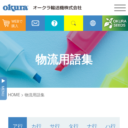
WEBで
製品情報
購入
製品情報
納入事例
コンベヤ機器
納入事例
メンテナンス
物流用語集
コンベヤ機器を探す
全業種
カタログ／CAD
用途から探す
製造
会社情報
MENU
コンベヤ機器の技術情報
HOME
>
物流用語集
物流
会社情報
採用情報
ヒント集
飲料
代表あいさつ
ショールーム
GTPシステム
通販
ア行
カ行
サ行
タ行
ナ行
ハ行
企業理念
オークラミュージアム