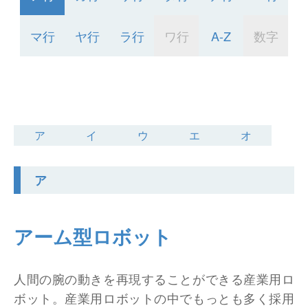
仕分けシステム
食品
会社概要
新着情報
マ行
ヤ行
ラ行
ワ行
A-Z
数字
ピッキングシステム
事業所一覧
生産終了品
保管システム
オークラグループ
物流用語集
パレタイズ・デパレタイズシステム
事業紹介
ア
イ
ウ
エ
オ
オークラ育英財団
バンニング・デバンニングシステム
沿革
プライバシーポリシー
ア
バーチカル装置（垂直搬送機）
オークラの取組み
サイトポリシー
周辺機器
アーム型ロボット
人間の腕の動きを再現することができる産業用ロ
ボット。産業用ロボットの中でもっとも多く採用