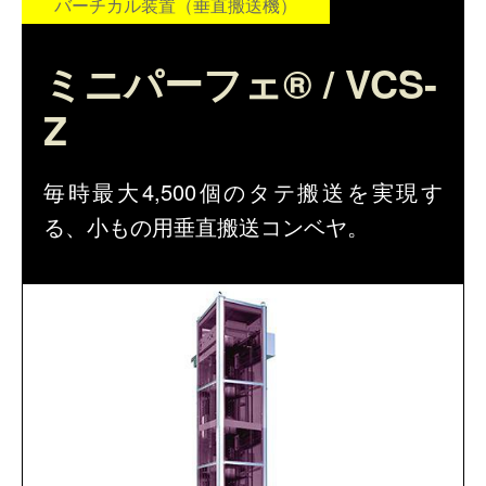
ピッキング
バーチカル装置（垂直搬送機）
仕分けシステム
食品
会社概要
新着情報
ミニパーフェ® / VCS-
ピッキングシステム
事業所一覧
生産終了品
Z
保管システム
オークラグループ
物流用語集
毎時最大4,500個のタテ搬送を実現す
パレタイズ・デパレタイズシステム
事業紹介
オークラ育英財団
る、小もの用垂直搬送コンベヤ。
バンニング・デバンニングシステム
沿革
プライバシーポリシー
バーチカル装置（垂直搬送機）
オークラの取組み
サイトポリシー
周辺機器