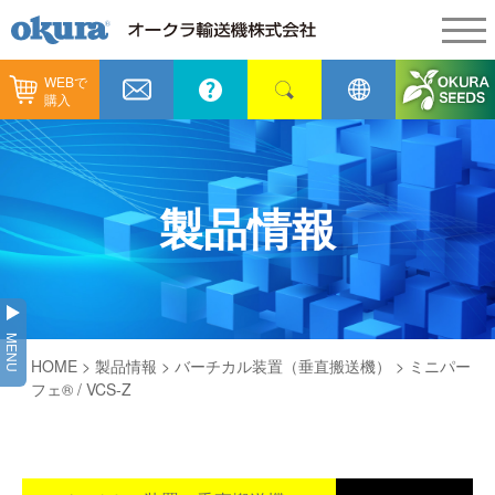
WEBで
製品情報
購入
製品情報
納入事例
コンベヤ機器
納入事例
メンテナンス
製品情報
コンベヤ機器を探す
全業種
カタログ／CAD
用途から探す
製造
会社情報
MENU
コンベヤ機器の技術情報
HOME
>
製品情報
>
バーチカル装置（垂直搬送機）
> ミニパー
物流
会社情報
採用情報
フェ® / VCS-Z
ヒント集
飲料
代表あいさつ
ショールーム
GTPシステム
通販
企業理念
オークラミュージアム