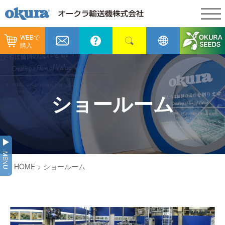
WEBで
製品情報
購入
製品情報
納入事例
コンベヤ機器
納入事例
メンテナンス
ショールーム
コンベヤ機器を探す
全業種
カタログ／CAD
用途から探す
製造
会社情報
MENU
コンベヤ機器の技術情報
HOME
> ショールーム
物流
会社情報
採用情報
ヒント集
飲料
代表あいさつ
ショールーム
GTPシステム
通販
企業理念
オークラミュージアム