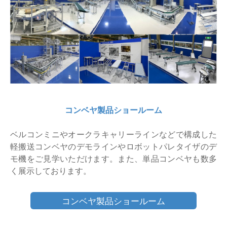
仕分けシステム
食品
会社概要
新着情報
ピッキングシステム
事業所一覧
生産終了品
保管システム
オークラグループ
物流用語集
パレタイズ・デパレタイズシステム
事業紹介
オークラ育英財団
コンベヤ製品ショールーム
バンニング・デバンニングシステム
沿革
プライバシーポリシー
ベルコンミニやオークラキャリーラインなどで構成した
バーチカル装置（垂直搬送機）
軽搬送コンベヤのデモラインやロボットパレタイザのデ
オークラの取組み
サイトポリシー
モ機をご見学いただけます。また、単品コンベヤも数多
周辺機器
く展示しております。
コンベヤ製品ショールーム