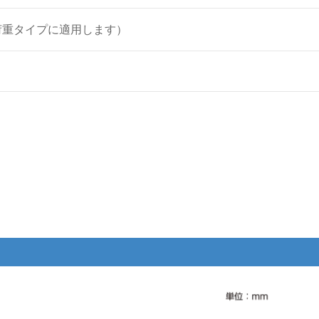
W（重荷重タイプに適用します）
。
。