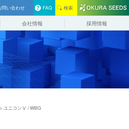
お問い合わせ
FAQ
検索
会社情報
採用情報
分けシステム
物流
会社概要
管システム
食品
事業紹介
ンニング・デバンニングシステム
辺機器
> ユニコンⅤ / WBG