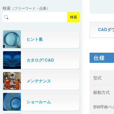
EasyPAL®（イージーパル）
ロボットパレタイザA400V
検索
（フリーワード・品番）
パーフェクトベヤー® / PV（スチール
オリプナー
メカ式パレタイザ
ロボットパレタイザAi1800Ⅱ-W
製）
コンベヤ機器 技術情報
検索
パーフェクトベヤー® / AP（アルミ
プルカッター®
PHC80S・PHC100S
製）
CADダ
高速転換機
タテコン® / TC
ヒント集
PHC80L
スタッカ&アンスタッカ
ガントレーパレタイザ
仕様
カタログ/ CAD
米袋自動投入装置
PHC350・PHC330
フローラック自動補充装置
PZC150・PZC110
型式
メンテナンス
牛乳パック自動投入装置
DHC350
駆動方式
ターンコンベヤ
ショールーム
667
BW呼称ベ
マルチレーンダイバータ®