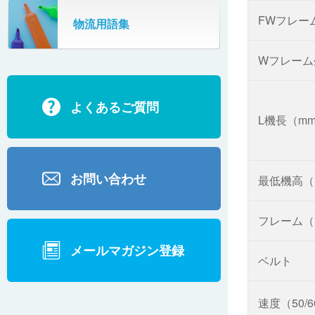
SR802
FWフレー
物流用語集
カーゴタイザ
ECD500A・ECD800・ECD1500
Wフレーム
ECD2700
よくあるご質問
BD200・BD1000
L機長（m
お問い合わせ
最低機高（
フレーム（
メールマガジン登録
ベルト
速度（50/