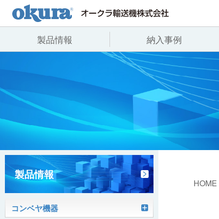
製品情報
納入事例
製品情報
納入事例
会社情報
コンベヤ機器
全業種
代表あいさつ
コンベヤ機器を探す
飲料
事業所一覧
用途から探す
沿革
コンベヤ機器の技術情報
ヒント集
製品情報
HOME
コンベヤ機器