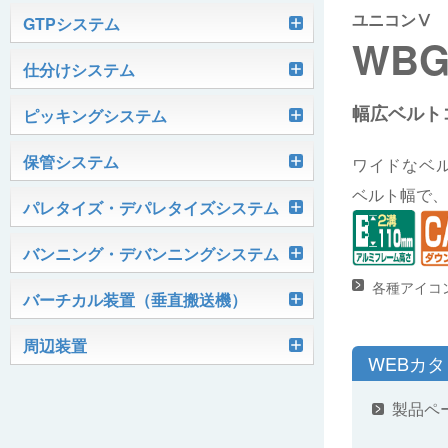
ユニコンⅤ
軽搬送コンベヤ
GTPシステム
WB
Skypod®（スカイポッド）
仕分けシステム
ケース搬送コンベヤ
ベルコンミニ
幅広ベルト
ユニソーター
ピッキングシステム
AGVシステム
グラビティコンベヤ
ファインコンベヤ
ユニコンV
PTIシステム
保管システム
ハイスピードソーター
ワイドなベル
OKURUN® /TW300
モータローラ＆コンベヤ
マグネット駆動コンベヤ
ユニコンJr
ローラコンベヤ
ベルト幅で、
Quick Shuttle®
パレタイズ・デパレタイズシステム
ピカトルシリーズ
ディスクソーター
マテハン機器
ジャブコン®
クールコンベヤ®Ⅱ
ホイールコンベヤ
モータローラ単体
ロボットパレタイザ
バンニング・デバンニングシステム
HASS（ハズ）シリーズ
アングルソーター
生産終了品
プラスチックベルトコンベヤ
チェーン駆動ローラコンベヤ
フリーカーブコンベヤ
モータローラコンベヤ
オークラホッパー
各種アイコ
トラックローダ「TL-2P」
バーチカル装置（垂直搬送機）
ビジョンパレタイズシステム
ロボットパレタイザAi1800Ⅱ-C
ピックティーチャシステム
クロスベルトソーター（汎用タイプ）
オークラ キャリーライン®
チェーン駆動ローラ単体
ポータブルクレーン
コンベヤ機器を探す
ミニパーフェ® / VCS-Z
周辺装置
伸縮ベルトコンベヤ
ビジョンデパレタイズシステム
ロボットパレタイザAi1800Ⅱ
絞り込み検索はこちら
バラピッキングロボットシステム
WEBカ
パレットコンベヤ
OKベルコン（スタンダードタイプ）
REO［RandomEasyOpener®］
ミニリフタ / FML
伸縮ローラコンベヤ
FastPicker®
ロボットパレタイザAi700
製品ペ
OKベルコン（トラフベルトタイプ）
用途から探す
ユニパック
ケースリフタ / LFK