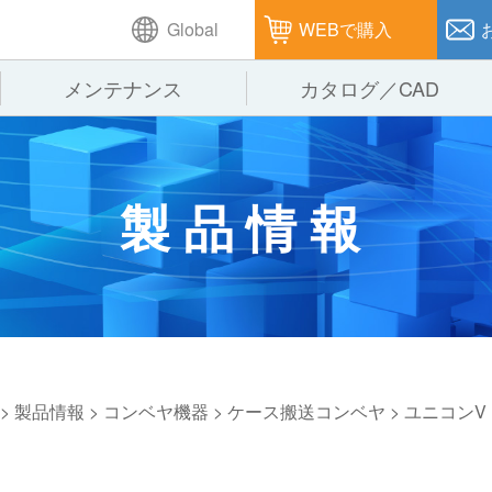
Global
WEBで購入
メンテナンス
カタログ／CAD
GTPシステム
製造
企業理念
仕
製品情報
ピッキングシステム
通販
オークラグループ
保
パレタイズ・デパレタイズシステム
オークラの取組み
バ
バーチカル装置（垂直搬送機）
周
>
製品情報
>
コンベヤ機器
>
ケース搬送コンベヤ
>
ユニコンV