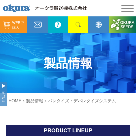
WEBで
製品情報
購入
製品情報
納入事例
コンベヤ機器
納入事例
メンテナンス
製品情報
コンベヤ機器を探す
全業種
カタログ／CAD
用途から探す
製造
会社情報
MENU
コンベヤ機器の技術情報
HOME
>
製品情報
>
パレタイズ・デパレタイズシステム
物流
会社情報
採用情報
ヒント集
飲料
代表あいさつ
ショールーム
PRODUCT
LINEUP
GTPシステム
通販
企業理念
オークラミュージアム