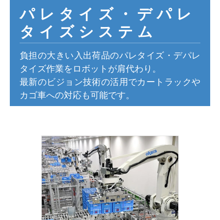
パレタイズ・デパレ
仕分けシステム
食品
会社概要
新着情報
タイズシステム
ピッキングシステム
事業所一覧
生産終了品
負担の大きい入出荷品のパレタイズ・デパレ
保管システム
タイズ作業をロボットが肩代わり。
オークラグループ
物流用語集
最新のビジョン技術の活用でカートラックや
パレタイズ・デパレタイズシステム
カゴ車への対応も可能です。
事業紹介
オークラ育英財団
バンニング・デバンニングシステム
沿革
プライバシーポリシー
バーチカル装置（垂直搬送機）
オークラの取組み
サイトポリシー
周辺機器