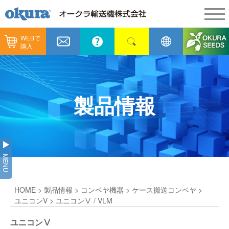
WEBで
製品情報
購入
製品情報
納入事例
コンベヤ機器
納入事例
メンテナンス
製品情報
コンベヤ機器を探す
全業種
カタログ／CAD
用途から探す
製造
会社情報
MENU
コンベヤ機器の技術情報
物流
会社情報
採用情報
HOME
>
製品情報
>
コンベヤ機器
>
ケース搬送コンベヤ
>
ヒント集
飲料
代表あいさつ
ショールーム
ユニコンV
> ユニコンⅤ / VLM
GTPシステム
通販
ユニコンⅤ
企業理念
オークラミュージアム