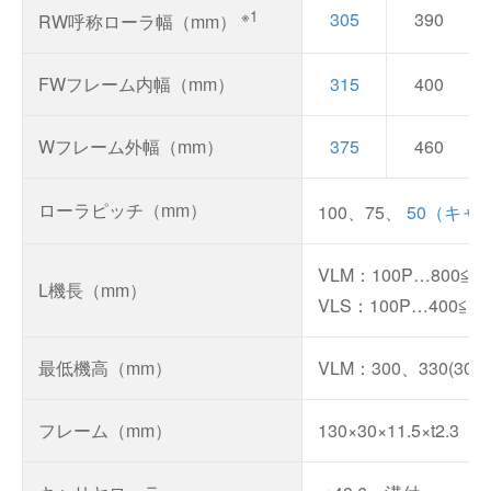
※1
305
390
RW呼称ローラ幅（mm）
FWフレーム内幅（mm）
315
400
Wフレーム外幅（mm）
375
460
ローラピッチ（mm）
100、75、
50（キャ
VLM：100P…800≦L≦
L機長（mm）
VLS：100P…400≦L≦
最低機高（mm）
VLM：300、330(305
フレーム（mm）
130×30×11.5×t2.3