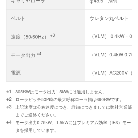
キャリヤローラ
φ48.6 溝付
ベルト
ウレタン丸ベルト
※3
（VLM） 0.4kW・0.75k
速度（50/60Hz）
※4
（VLM）0.4kW 0.75k
モータ出力
電源
（VLM）AC200V（
305RWはモータ出力1.5kWには適用しません。
ローラピッチ50P時の最大呼称ローラ幅は690RWです。
上記速度は公称速度につき、詳細につきましては弊社営業部
までご連絡ください。
モータ出力0.75kW、1.5kWにはプレミアム効率（IE3）モー
タを採用しています。