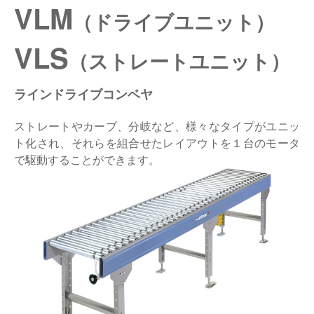
VLM
（ドライブユニット）
仕分けシステム
食品
会社概要
新着情報
VLS
（ストレートユニット）
ピッキングシステム
事業所一覧
生産終了品
ラインドライブコンベヤ
保管システム
オークラグループ
物流用語集
ストレートやカーブ、分岐など、様々なタイプがユニッ
パレタイズ・デパレタイズシステム
事業紹介
オークラ育英財団
ト化され、それらを組合せたレイアウトを１台のモータ
で駆動することができます。
バンニング・デバンニングシステム
沿革
プライバシーポリシー
バーチカル装置（垂直搬送機）
オークラの取組み
サイトポリシー
周辺機器