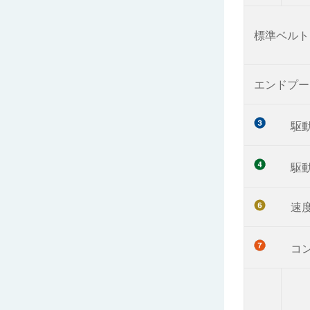
標準ベルト
エンドプー
駆
駆
速
コ