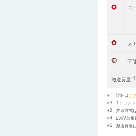
モ
入
下部
※5
搬送質量
詳細は
こ
T：コント
変速方式は
200V単
搬送質量