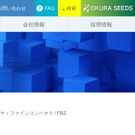
お問い合わせ
FAQ
検索
会社情報
採用情報
分けシステム
物流
会社概要
管システム
食品
事業紹介
ンニング・デバンニングシステム
辺機器
ヤ
> ファインコンベヤⅡ / FBZ