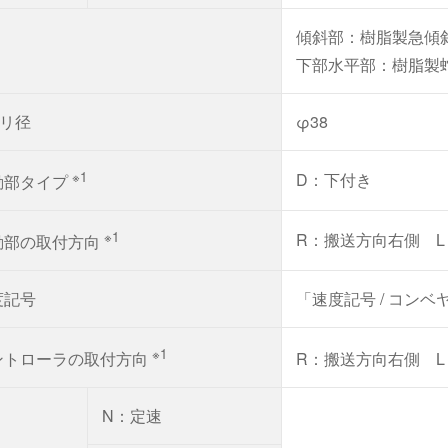
傾斜部：樹脂製急傾
下部水平部：樹脂製
リ径
φ38
※1
D：下付き
動部タイプ
※1
R：搬送方向右側 
動部の取付方向
度記号
「速度記号 / コン
※1
ントローラの取付方向
R：搬送方向右側 
N：定速