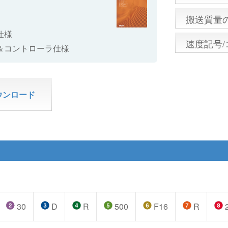
搬送質量
仕様
速度記号
＆コントローラ仕様
ウンロード
30
D
R
500
F16
R