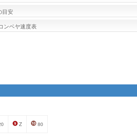
の目安
/コンベヤ速度表
20
Z
80