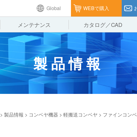
Global
WEBで購入
メンテナンス
カタログ／CAD
GTPシステム
製造
企業理念
仕
製品情報
ピッキングシステム
通販
オークラグループ
保
パレタイズ・デパレタイズシステム
オークラの取組み
バ
バーチカル装置（垂直搬送機）
周
>
製品情報
>
コンベヤ機器
>
軽搬送コンベヤ
>
ファインコンベ