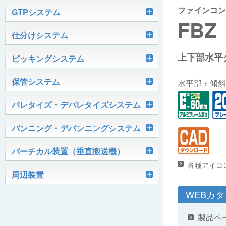
ファインコン
軽搬送コンベヤ
GTPシステム
FBZ
Skypod®（スカイポッド）
仕分けシステム
ケース搬送コンベヤ
ベルコンミニ
上下部水平
ユニソーター
ピッキングシステム
AGVシステム
グラビティコンベヤ
ファインコンベヤ
ユニコンV
PTIシステム
保管システム
ハイスピードソーター
水平部＋傾斜
OKURUN® /TW300
モータローラ＆コンベヤ
マグネット駆動コンベヤ
ユニコンJr
ローラコンベヤ
Quick Shuttle®
パレタイズ・デパレタイズシステム
ピカトルシリーズ
ディスクソーター
マテハン機器
ジャブコン®
クールコンベヤ®Ⅱ
ホイールコンベヤ
モータローラ単体
ロボットパレタイザ
バンニング・デバンニングシステム
HASS（ハズ）シリーズ
アングルソーター
生産終了品
プラスチックベルトコンベヤ
チェーン駆動ローラコンベヤ
フリーカーブコンベヤ
モータローラコンベヤ
オークラホッパー
トラックローダ「TL-2P」
バーチカル装置（垂直搬送機）
ビジョンパレタイズシステム
ロボットパレタイザAi1800Ⅱ-C
ピックティーチャシステム
クロスベルトソーター（汎用タイプ）
オークラ キャリーライン®
チェーン駆動ローラ単体
ポータブルクレーン
各種アイコ
コンベヤ機器を探す
ミニパーフェ® / VCS-Z
周辺装置
伸縮ベルトコンベヤ
ビジョンデパレタイズシステム
ロボットパレタイザAi1800Ⅱ
絞り込み検索はこちら
バラピッキングロボットシステム
パレットコンベヤ
OKベルコン（スタンダードタイプ）
WEBカ
REO［RandomEasyOpener®］
ミニリフタ / FML
伸縮ローラコンベヤ
FastPicker®
ロボットパレタイザAi700
OKベルコン（トラフベルトタイプ）
用途から探す
製品ペ
ユニパック
ケースリフタ / LFK