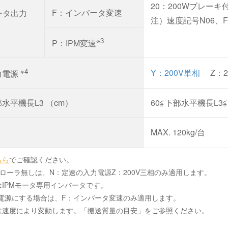
20：200Wブレーキ
F：インバータ変速
ータ出力
注）速度記号N06、F
※3
P：IPM変速
※4
Y：200V単相
Z：2
力電源
水平機長L3 （cm）
60≦下部水平機長L3≦
MAX. 120kg/台
ちら
でご確認ください。
ローラ無しは、N：定速の入力電源Z：200V三相のみ適用します。
IPMモータ専用インバータです。
相電源にする場合は、F：インバータ変速のみ適用します。
は速度により変動します。「搬送質量の目安」をご参照ください。