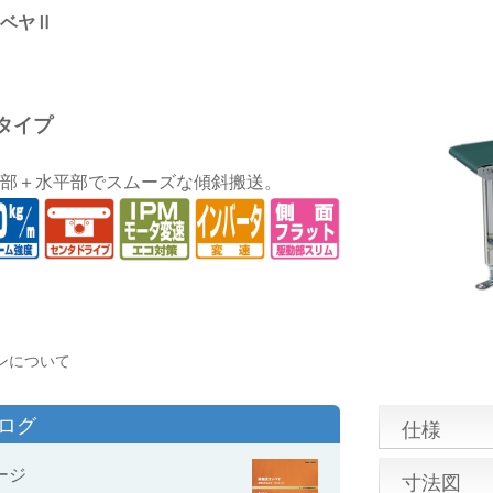
ベヤⅡ
タイプ
部＋水平部でスムーズな傾斜搬送。
ンについて
タログ
仕様
ージ
寸法図