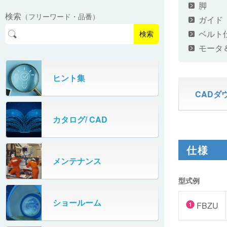
EasyPAL®（イージーパル）
ロボットパレタイザA400V
脚
検索
（フリーワード・品番）
パーフェクトベヤー® / PV（スチール
ガイド
オリプナー
メカ式パレタイザ
ロボットパレタイザAi1800Ⅱ-W
製）
コンベヤ機器 技術情報
ベルト
検索
パーフェクトベヤー® / AP（アルミ
プルカッター®
モータ
PHC80S・PHC100S
製）
高速転換機
タテコン® / TC
ヒント集
PHC80L
CADダ
スタッカ&アンスタッカ
ガントレーパレタイザ
カタログ/ CAD
米袋自動投入装置
PHC350・PHC330
フローラック自動補充装置
仕様
PZC150・PZC110
メンテナンス
牛乳パック自動投入装置
DHC350
型式例
ターンコンベヤ
ショールーム
667
FBZU
マルチレーンダイバータ®