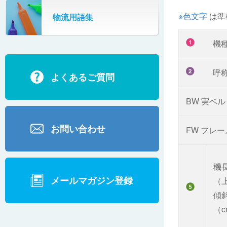
SR802
※色文字
は準
物流用語集
カーゴタイザ
ECD500A・ECD800・ECD1500
機
ECD2700
呼
よくあるご質問
BD200・BD1000
BW 実ベ
お問い合わせ
FW フレ
機
メールマガジン登録
（
傾
（c