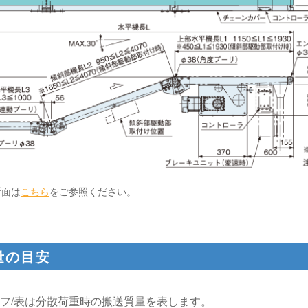
断面は
こちら
をご参照ください。
量の目安
フ/表は分散荷重時の搬送質量を表します。