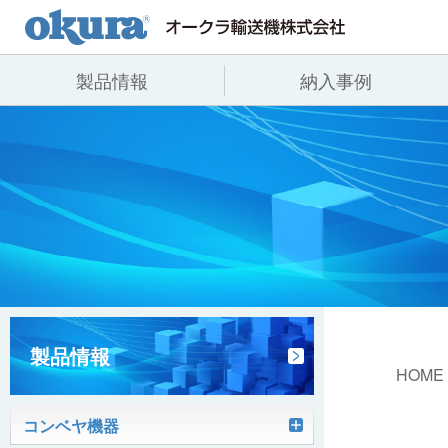
製品情報
納入事例
製品情報
納入事例
会社情報
コンベヤ機器
全業種
代表あいさつ
コンベヤ機器を探す
飲料
事業所一覧
用途から探す
沿革
コンベヤ機器の技術情報
ヒント集
製品情報
HOME
コンベヤ機器