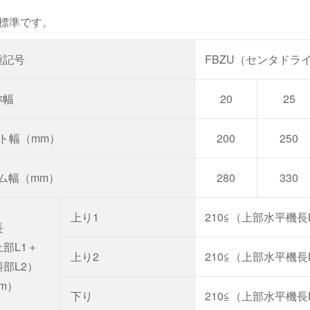
標準です。
種記号
FBZU（センタドラ
称幅
20
25
ルト幅（mm）
200
250
ーム幅（mm）
280
330
上り1
210≦（上部水平機長
長
上部L1＋
上り2
210≦（上部水平機長
斜部L2）
m）
下り
210≦（上部水平機長