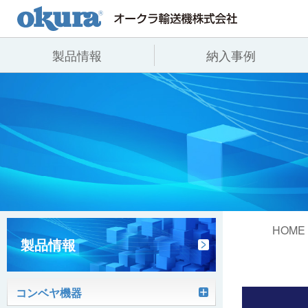
製品情報
納入事例
製品情報
納入事例
会社情報
コンベヤ機器
全業種
代表あいさつ
コンベヤ機器を探す
飲料
事業所一覧
用途から探す
沿革
コンベヤ機器の技術情報
ヒント集
HOME
製品情報
コンベヤ機器