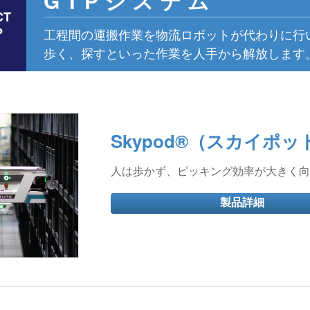
GTPシステム
CT
P
工程間の運搬作業を物流ロボットが代わりに行
歩く、探すといった作業を人手から解放します
Skypod®（スカイポッ
人は歩かず、ピッキング効率が大きく向
製品詳細