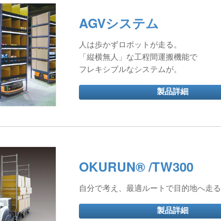
AGVシステム
人は歩かずロボットが走る。
「縦横無人」な工程間運搬機能で
フレキシブルなシステムが。
製品詳細
OKURUN® /TW300
自分で考え、最適ルートで目的地へ走る
製品詳細