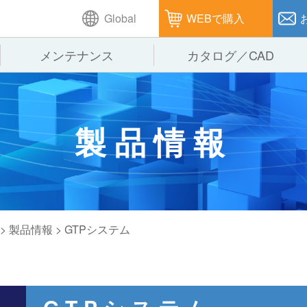
Global
WEBで購入
メンテナンス
カタログ／CAD
GTPシステム
製造
企業理念
仕
製品情報
ピッキングシステム
通販
オークラグループ
保
パレタイズ・デパレタイズシステム
オークラの取組み
バ
バーチカル装置（垂直搬送機）
周
>
製品情報
>
GTPシステム