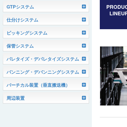
軽搬送コンベヤ
PRODU
GTPシステム
LINEU
Skypod®（スカイポッド）
仕分けシステム
ケース搬送コンベヤ
ベルコンミニ
ユニソーター
ピッキングシステム
AGVシステム
グラビティコンベヤ
ファインコンベヤ
ユニコンV
PTIシステム
保管システム
ハイスピードソーター
OKURUN® /TW300
モータローラ＆コンベヤ
マグネット駆動コンベヤ
ユニコンJr
ローラコンベヤ
Quick Shuttle®
パレタイズ・デパレタイズシステム
ピカトルシリーズ
ディスクソーター
マテハン機器
ジャブコン®
クールコンベヤ®Ⅱ
ホイールコンベヤ
モータローラ単体
ロボットパレタイザ
バンニング・デバンニングシステム
HASS（ハズ）シリーズ
アングルソーター
生産終了品
プラスチックベルトコンベヤ
チェーン駆動ローラコンベヤ
フリーカーブコンベヤ
モータローラコンベヤ
オークラホッパー
トラックローダ「TL-2P」
バーチカル装置（垂直搬送機）
ビジョンパレタイズシステム
ロボットパレタイザAi1800Ⅱ-C
ピックティーチャシステム
クロスベルトソーター（汎用タイプ）
オークラ キャリーライン®
チェーン駆動ローラ単体
ポータブルクレーン
コンベヤ機器を探す
ミニパーフェ® / VCS-Z
周辺装置
伸縮ベルトコンベヤ
ビジョンデパレタイズシステム
ロボットパレタイザAi1800Ⅱ
絞り込み検索はこちら
バラピッキングロボットシステム
パレットコンベヤ
OKベルコン（スタンダードタイプ）
REO［RandomEasyOpener®］
ミニリフタ / FML
伸縮ローラコンベヤ
FastPicker®
ロボットパレタイザAi700
OKベルコン（トラフベルトタイプ）
用途から探す
ユニパック
ケースリフタ / LFK