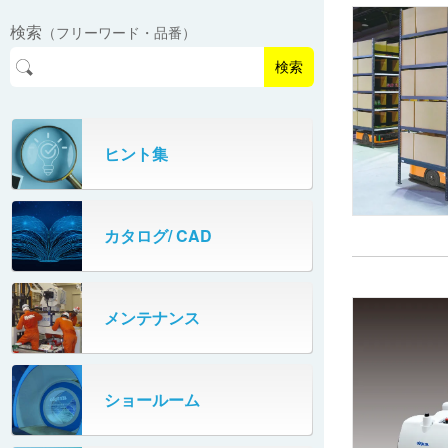
EasyPAL®（イージーパル）
ロボットパレタイザA400V
検索
（フリーワード・品番）
パーフェクトベヤー® / PV（スチール
オリプナー
メカ式パレタイザ
ロボットパレタイザAi1800Ⅱ-W
製）
コンベヤ機器 技術情報
検索
パーフェクトベヤー® / AP（アルミ
プルカッター®
PHC80S・PHC100S
製）
高速転換機
タテコン® / TC
ヒント集
PHC80L
スタッカ&アンスタッカ
ガントレーパレタイザ
カタログ/ CAD
米袋自動投入装置
PHC350・PHC330
フローラック自動補充装置
PZC150・PZC110
メンテナンス
牛乳パック自動投入装置
DHC350
ターンコンベヤ
ショールーム
667
マルチレーンダイバータ®