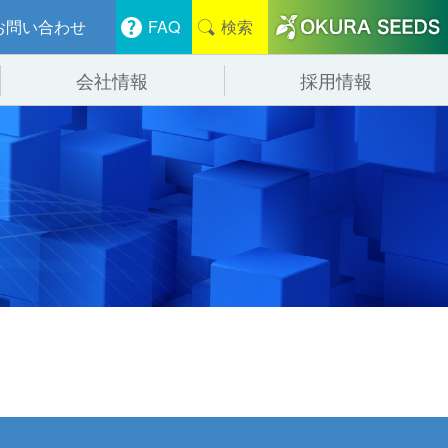
お問い合わせ
FAQ
検索
会社情報
採用情報
分けシステム
物流
会社概要
管システム
食品
事業紹介
ンニング・デバンニングシステム
辺機器