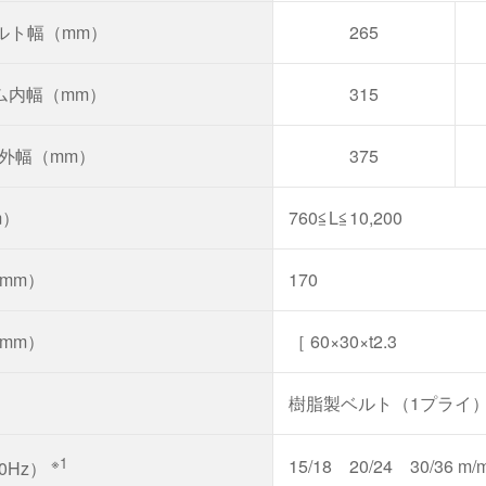
ルト幅（mm）
265
ム内幅（mm）
315
外幅（mm）
375
m）
760≦L≦10,200
mm）
170
mm）
［ 60×30×t2.3
樹脂製ベルト（1プライ
※1
15/18 20/24 30/36 m/m
60Hz）