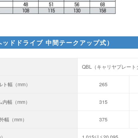
ヘッドドライブ 中間テークアップ式）
QBL（キャリヤプレート
ルト幅（mm）
265
ム内幅（mm）
315
外幅（mm）
375
m）
1,015≦L≦20,095