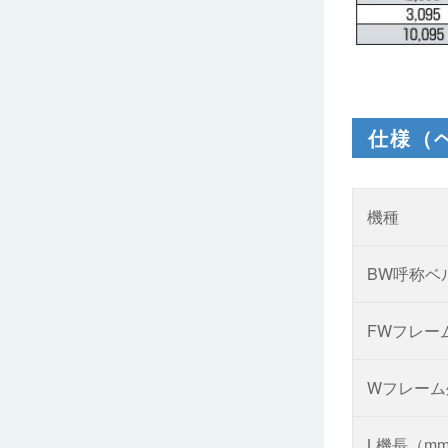
仕様（
機種
BW呼称ベ
FWフレー
Wフレーム
L機長（m