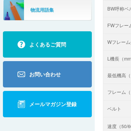
SR802
BW呼称ベ
物流用語集
カーゴタイザ
ECD500A・ECD800・ECD1500
FWフレー
ECD2700
Wフレーム
よくあるご質問
BD200・BD1000
L機長（m
お問い合わせ
最低機高（
フレーム（
メールマガジン登録
ベルト
速度（50/