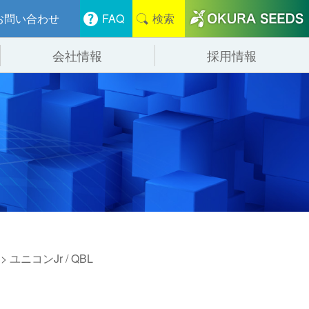
お問い合わせ
FAQ
検索
会社情報
採用情報
分けシステム
物流
会社概要
管システム
食品
事業紹介
ンニング・デバンニングシステム
辺機器
> ユニコンJr / QBL