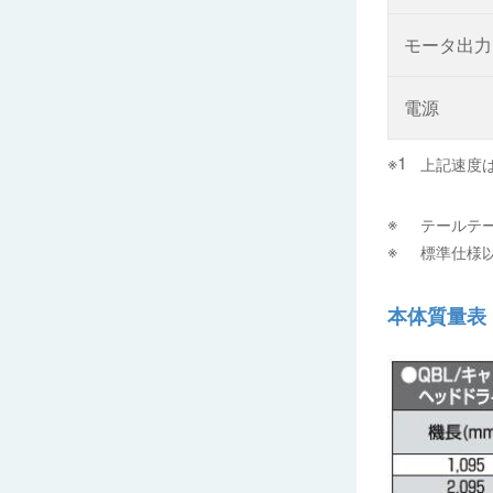
モータ出力
電源
上記速度
テールテ
標準仕様
本体質量表