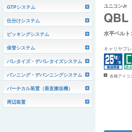
ユニコンJr
軽搬送コンベヤ
GTPシステム
QBL
Skypod®（スカイポッド）
仕分けシステム
ケース搬送コンベヤ
ベルコンミニ
水平ベルト
ユニソーター
ピッキングシステム
AGVシステム
グラビティコンベヤ
ファインコンベヤ
ユニコンV
PTIシステム
保管システム
ハイスピードソーター
キャリヤプレ
OKURUN® /TW300
モータローラ＆コンベヤ
マグネット駆動コンベヤ
ユニコンJr
ローラコンベヤ
Quick Shuttle®
パレタイズ・デパレタイズシステム
ピカトルシリーズ
ディスクソーター
マテハン機器
ジャブコン®
クールコンベヤ®Ⅱ
ホイールコンベヤ
モータローラ単体
ロボットパレタイザ
バンニング・デバンニングシステム
各種アイコ
HASS（ハズ）シリーズ
アングルソーター
生産終了品
プラスチックベルトコンベヤ
チェーン駆動ローラコンベヤ
フリーカーブコンベヤ
モータローラコンベヤ
オークラホッパー
トラックローダ「TL-2P」
バーチカル装置（垂直搬送機）
ビジョンパレタイズシステム
ロボットパレタイザAi1800Ⅱ-C
ピックティーチャシステム
クロスベルトソーター（汎用タイプ）
オークラ キャリーライン®
チェーン駆動ローラ単体
ポータブルクレーン
コンベヤ機器を探す
ミニパーフェ® / VCS-Z
周辺装置
伸縮ベルトコンベヤ
ビジョンデパレタイズシステム
ロボットパレタイザAi1800Ⅱ
絞り込み検索はこちら
バラピッキングロボットシステム
パレットコンベヤ
OKベルコン（スタンダードタイプ）
REO［RandomEasyOpener®］
ミニリフタ / FML
伸縮ローラコンベヤ
FastPicker®
ロボットパレタイザAi700
OKベルコン（トラフベルトタイプ）
用途から探す
ユニパック
ケースリフタ / LFK