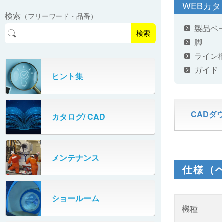
EasyPAL®（イージーパル）
ロボットパレタイザA400V
WEBカ
検索
（フリーワード・品番）
パーフェクトベヤー® / PV（スチール
オリプナー
メカ式パレタイザ
ロボットパレタイザAi1800Ⅱ-W
製品ペ
製）
コンベヤ機器 技術情報
検索
脚
パーフェクトベヤー® / AP（アルミ
プルカッター®
PHC80S・PHC100S
製）
ライン
ガイド
高速転換機
タテコン® / TC
ヒント集
PHC80L
スタッカ&アンスタッカ
ガントレーパレタイザ
CADダ
カタログ/ CAD
米袋自動投入装置
PHC350・PHC330
フローラック自動補充装置
PZC150・PZC110
メンテナンス
仕様（
牛乳パック自動投入装置
DHC350
ターンコンベヤ
ショールーム
667
機種
マルチレーンダイバータ®