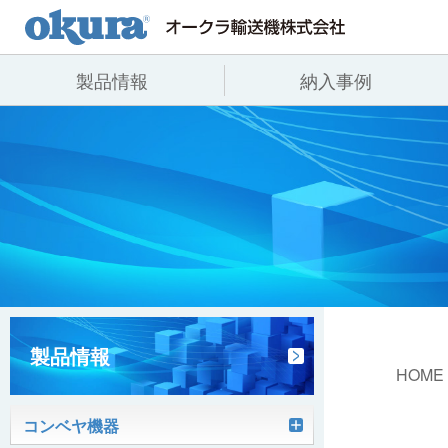
製品情報
納入事例
製品情報
納入事例
会社情報
コンベヤ機器
全業種
代表あいさつ
コンベヤ機器を探す
飲料
事業所一覧
用途から探す
沿革
コンベヤ機器の技術情報
ヒント集
製品情報
HOME
コンベヤ機器