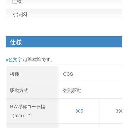
仕様
寸法図
仕様
※色文字
は準標準です。
機種
CCS
駆動方式
強制駆動
RW呼称ローラ幅
305
390
※1
（mm）