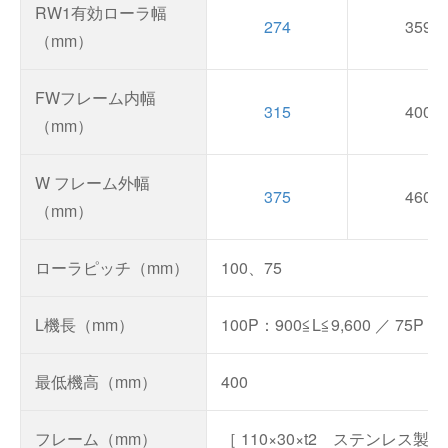
RW1有効ローラ幅
274
359
（mm）
FWフレーム内幅
315
400
（mm）
W フレーム外幅
375
460
（mm）
ローラピッチ（mm）
100、75
L機長（mm）
100P：900≦L≦9,600 ／ 75P：9
最低機高（mm）
400
フレーム（mm）
［ 110×30×t2 ステンレス製