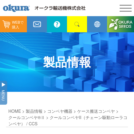
WEBで
製品情報
購入
製品情報
納入事例
コンベヤ機器
納入事例
メンテナンス
製品情報
コンベヤ機器を探す
全業種
カタログ／CAD
用途から探す
製造
会社情報
MENU
コンベヤ機器の技術情報
物流
会社情報
採用情報
HOME
>
製品情報
>
コンベヤ機器
>
ケース搬送コンベヤ
>
ヒント集
飲料
代表あいさつ
ショールーム
クールコンベヤ®Ⅱ
> クールコンベヤII（チェーン駆動ローラコ
ンベヤ） / CCS
GTPシステム
通販
企業理念
オークラミュージアム