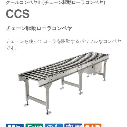
クールコンベヤII（チェーン駆動ローラコンベヤ）
CCS
仕分けシステム
食品
会社概要
新着情報
ピッキングシステム
事業所一覧
チェーン駆動ローラコンベヤ
生産終了品
保管システム
オークラグループ
チェーンを使ってローラを駆動するパワフルなコンベヤ
物流用語集
です。
パレタイズ・デパレタイズシステム
事業紹介
オークラ育英財団
バンニング・デバンニングシステム
沿革
プライバシーポリシー
バーチカル装置（垂直搬送機）
オークラの取組み
サイトポリシー
周辺機器