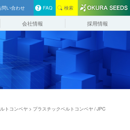
お問い合わせ
FAQ
検索
会社情報
採用情報
分けシステム
物流
会社概要
管システム
食品
事業紹介
ンニング・デバンニングシステム
辺機器
ルトコンベヤ
> プラスチックベルトコンベヤ / JPC