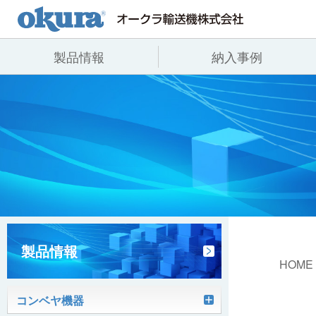
製品情報
納入事例
製品情報
納入事例
会社情報
コンベヤ機器
全業種
代表あいさつ
コンベヤ機器を探す
飲料
事業所一覧
用途から探す
沿革
コンベヤ機器の技術情報
ヒント集
製品情報
HOME
コンベヤ機器