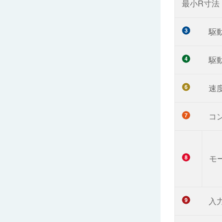
最小R寸法
駆
駆
速
コ
モ
入