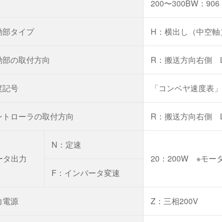
200〜300BW：906
動部タイプ
H：横出し（中空軸
動部の取付方向
R：搬送方向右側 
度記号
「コンベヤ速度表」
ントローラの取付方向
R：搬送方向右側 
N：定速
ータ出力
20：200W ※モー
F：インバータ変速
力電源
Z：三相200V