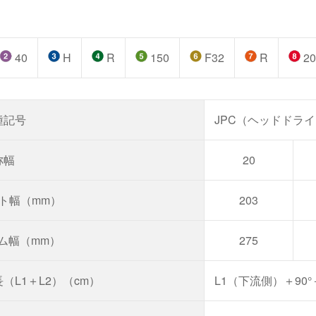
40
H
R
150
F32
R
20
種記号
JPC（ヘッドドライ
称幅
20
ルト幅（mm）
203
ーム幅（mm）
275
（L1＋L2）（cm）
L1（下流側）＋90°