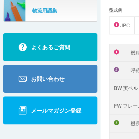
SR802
型式例
物流用語集
カーゴタイザ
ECD500A・ECD800・ECD1500
JPC
ECD2700
よくあるご質問
BD200・BD1000
機
呼
お問い合わせ
BW 実ベ
FW フレ
メールマガジン登録
機長