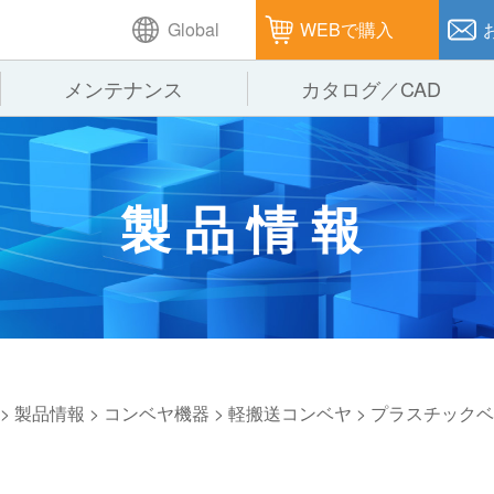
Global
WEBで購入
メンテナンス
カタログ／CAD
GTPシステム
製造
企業理念
仕
製品情報
ピッキングシステム
通販
オークラグループ
保
パレタイズ・デパレタイズシステム
オークラの取組み
バ
バーチカル装置（垂直搬送機）
周
>
製品情報
>
コンベヤ機器
>
軽搬送コンベヤ
>
プラスチックベ