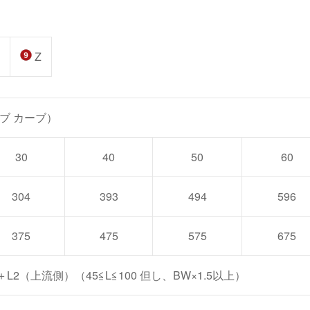
Z
ブ カーブ）
30
40
50
60
304
393
494
596
375
475
575
675
＋L2（上流側）（45≦L≦100 但し、BW×1.5以上）