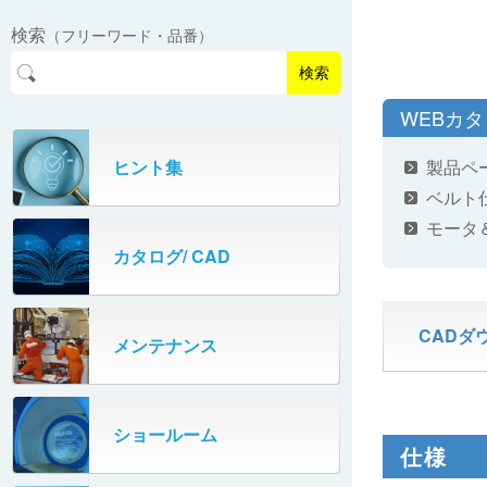
EasyPAL®（イージーパル）
ロボットパレタイザA400V
検索
（フリーワード・品番）
パーフェクトベヤー® / PV（スチール
オリプナー
メカ式パレタイザ
ロボットパレタイザAi1800Ⅱ-W
製）
コンベヤ機器 技術情報
検索
パーフェクトベヤー® / AP（アルミ
プルカッター®
PHC80S・PHC100S
WEBカ
製）
高速転換機
タテコン® / TC
ヒント集
製品ペ
PHC80L
ベルト
スタッカ&アンスタッカ
ガントレーパレタイザ
モータ
カタログ/ CAD
米袋自動投入装置
PHC350・PHC330
フローラック自動補充装置
PZC150・PZC110
CADダ
メンテナンス
牛乳パック自動投入装置
DHC350
ターンコンベヤ
ショールーム
667
仕様
マルチレーンダイバータ®