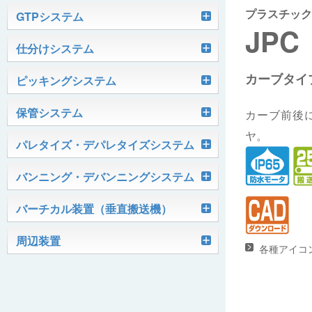
プラスチック
軽搬送コンベヤ
GTPシステム
JPC
Skypod®（スカイポッド）
仕分けシステム
ケース搬送コンベヤ
ベルコンミニ
カーブタイ
ユニソーター
ピッキングシステム
AGVシステム
グラビティコンベヤ
ファインコンベヤ
ユニコンV
PTIシステム
保管システム
ハイスピードソーター
カーブ前後
OKURUN® /TW300
モータローラ＆コンベヤ
マグネット駆動コンベヤ
ユニコンJr
ローラコンベヤ
ヤ。
Quick Shuttle®
パレタイズ・デパレタイズシステム
ピカトルシリーズ
ディスクソーター
マテハン機器
ジャブコン®
クールコンベヤ®Ⅱ
ホイールコンベヤ
モータローラ単体
ロボットパレタイザ
バンニング・デバンニングシステム
HASS（ハズ）シリーズ
アングルソーター
生産終了品
プラスチックベルトコンベヤ
チェーン駆動ローラコンベヤ
フリーカーブコンベヤ
モータローラコンベヤ
オークラホッパー
トラックローダ「TL-2P」
バーチカル装置（垂直搬送機）
ビジョンパレタイズシステム
ロボットパレタイザAi1800Ⅱ-C
ピックティーチャシステム
クロスベルトソーター（汎用タイプ）
オークラ キャリーライン®
チェーン駆動ローラ単体
ポータブルクレーン
コンベヤ機器を探す
ミニパーフェ® / VCS-Z
周辺装置
伸縮ベルトコンベヤ
ビジョンデパレタイズシステム
ロボットパレタイザAi1800Ⅱ
絞り込み検索はこちら
各種アイコ
バラピッキングロボットシステム
パレットコンベヤ
OKベルコン（スタンダードタイプ）
REO［RandomEasyOpener®］
ミニリフタ / FML
伸縮ローラコンベヤ
FastPicker®
ロボットパレタイザAi700
OKベルコン（トラフベルトタイプ）
用途から探す
ユニパック
ケースリフタ / LFK