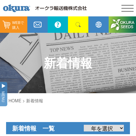
WEBで
製品情報
購入
製品情報
納入事例
コンベヤ機器
納入事例
メンテナンス
新着情報
コンベヤ機器を探す
全業種
カタログ／CAD
用途から探す
製造
会社情報
MENU
コンベヤ機器の技術情報
HOME
> 新着情報
物流
会社情報
採用情報
ヒント集
飲料
代表あいさつ
ショールーム
新着情報 一覧
GTPシステム
通販
企業理念
オークラミュージアム