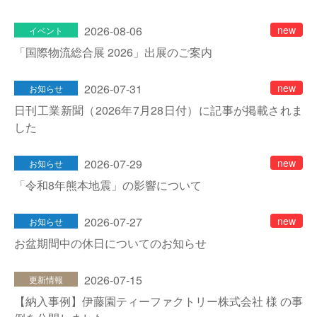
仕分けシステム
食品
会社概要
2026-08-06
new
イベント
新着情報
「国際物流総合展 2026」出展のご案内
ピッキングシステム
事業所一覧
生産終了品
2026-07-31
new
お知らせ
保管システム
オークラグループ
物流用語集
日刊工業新聞（2026年7月28日付）に記事が掲載されま
した
パレタイズ・デパレタイズシステム
事業紹介
オークラ育英財団
2026-07-29
new
バンニング・デバンニングシステム
お知らせ
沿革
プライバシーポリシー
「令和8年熊本地震」の影響について
バーチカル装置（垂直搬送機）
オークラの取組み
サイトポリシー
2026-07-27
new
お知らせ
周辺機器
お盆期間中の休日についてのお知らせ
2026-07-15
更新情報
【納入事例】伊藤園ティーファクトリー株式会社 様 の事