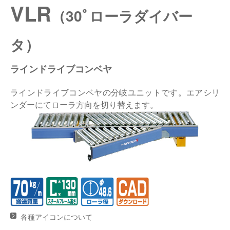
VLR
（30ﾟローラダイバー
仕分けシステム
食品
会社概要
新着情報
タ）
ピッキングシステム
事業所一覧
生産終了品
ラインドライブコンベヤ
保管システム
オークラグループ
物流用語集
ラインドライブコンベヤの分岐ユニットです。エアシリ
パレタイズ・デパレタイズシステム
事業紹介
オークラ育英財団
ンダーにてローラ方向を切り替えます。
バンニング・デバンニングシステム
沿革
バーチカル装置（垂直搬送機）
オークラの取組み
周辺機器
各種アイコンについて