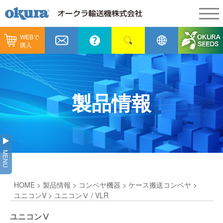
WEBで
製品情報
購入
製品情報
納入事例
コンベヤ機器
納入事例
メンテナンス
製品情報
コンベヤ機器を探す
全業種
カタログ／CAD
用途から探す
製造
会社情報
MENU
コンベヤ機器の技術情報
物流
会社情報
採用情報
HOME
>
製品情報
>
コンベヤ機器
>
ケース搬送コンベヤ
>
ヒント集
飲料
代表あいさつ
ショールーム
ユニコンV
> ユニコンⅤ / VLR
GTPシステム
通販
ユニコンⅤ
企業理念
オークラミュージアム