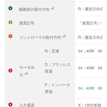
※2
R：搬送方向右
駆動部の取付方向
速度記号
「速度記号／コ
※2
コントローラの取付方向
R：搬送方向右
N：定速
04：40W 06：
D：ブラシレス
モータ出
04：40W 09：
変速
※5
力
F：インバータ
04：40W 06：
変速
入力電源
X：100V単相 