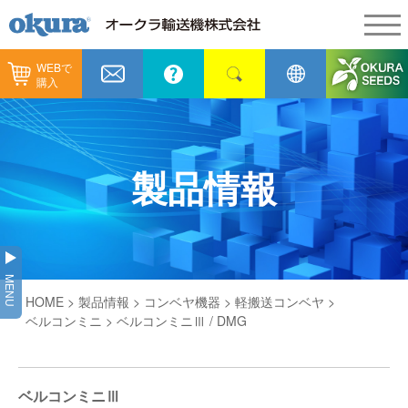
WEBで
製品情報
購入
製品情報
納入事例
コンベヤ機器
納入事例
メンテナンス
製品情報
コンベヤ機器を探す
全業種
カタログ／CAD
用途から探す
製造
会社情報
MENU
コンベヤ機器の技術情報
HOME
>
製品情報
>
コンベヤ機器
>
軽搬送コンベヤ
>
物流
会社情報
採用情報
ベルコンミニ
> ベルコンミニⅢ / DMG
ヒント集
飲料
代表あいさつ
ショールーム
GTPシステム
通販
ベルコンミニⅢ
企業理念
オークラミュージアム