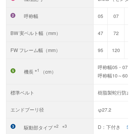
呼称幅
05
07
1
BW 実ベルト幅（mm）
47
72
9
FW フレーム幅（mm）
95
120
14
呼称幅05・07：MI
※1
機長
（cm）
呼称幅10～60：MI
標準ベルト
樹脂製蛇行防止
エンドプーリ径
φ27.2
※2 ※3
D：下付き
S
駆動部タイプ