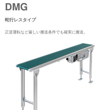
DMG
仕分けシステム
食品
会社概要
新着情報
蛇行レスタイプ
ピッキングシステム
事業所一覧
生産終了品
正逆運転など厳しい搬送条件でも確実に搬送。
保管システム
オークラグループ
物流用語集
パレタイズ・デパレタイズシステム
事業紹介
オークラ育英財団
バンニング・デバンニングシステム
沿革
バーチカル装置（垂直搬送機）
オークラの取組み
周辺機器