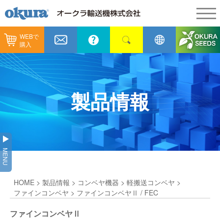
WEBで
製品情報
購入
製品情報
納入事例
コンベヤ機器
納入事例
メンテナンス
製品情報
コンベヤ機器を探す
全業種
カタログ／CAD
用途から探す
製造
会社情報
MENU
コンベヤ機器の技術情報
物流
会社情報
採用情報
HOME
>
製品情報
>
コンベヤ機器
>
軽搬送コンベヤ
>
ヒント集
飲料
代表あいさつ
ショールーム
ファインコンベヤ
> ファインコンベヤⅡ / FEC
GTPシステム
通販
ファインコンベヤⅡ
企業理念
オークラミュージアム