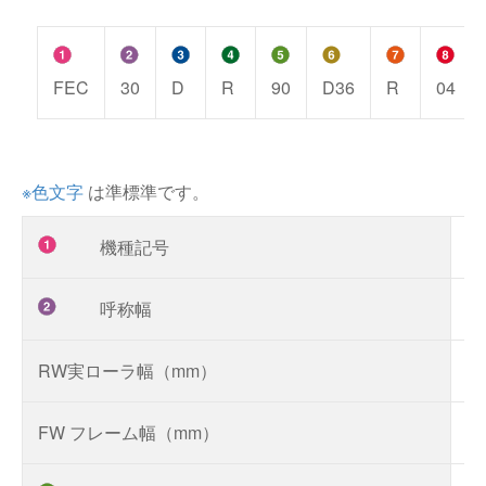
FEC
30
D
R
90
D36
R
04
※色文字
は準標準です。
機種記号
F
呼称幅
RW実ローラ幅（mm）
FW フレーム幅（mm）