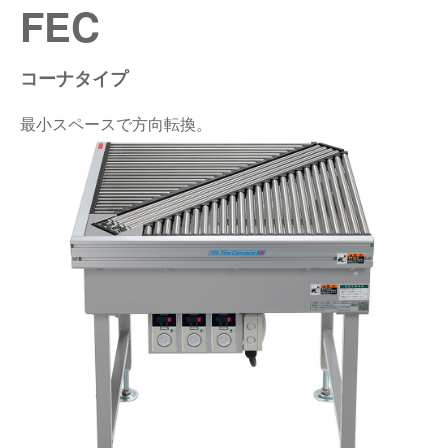
FEC
仕分けシステム
食品
会社概要
新着情報
コーナタイプ
ピッキングシステム
事業所一覧
生産終了品
最小スペースで方向転換。
保管システム
オークラグループ
物流用語集
パレタイズ・デパレタイズシステム
事業紹介
オークラ育英財団
バンニング・デバンニングシステム
沿革
プライバシーポリシー
バーチカル装置（垂直搬送機）
オークラの取組み
サイトポリシー
周辺機器