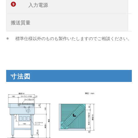
入力電源
X
搬送質量
M
標準仕様以外のものも製作いたしますのでご相談ください。
寸法図