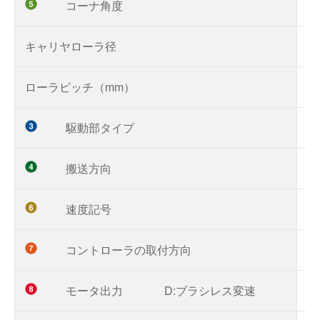
コーナ角度
9
キャリヤローラ径
φ
ローラピッチ（mm）
20
駆動部タイプ
D
搬送方向
R
速度記号
「
コントローラの取付方向
R
モータ出力
D:ブラシレス変速
0