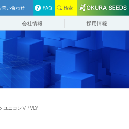
お問い合わせ
FAQ
検索
会社情報
採用情報
分けシステム
物流
会社概要
管システム
食品
事業紹介
ンニング・デバンニングシステム
辺機器
> ユニコンⅤ / VLY