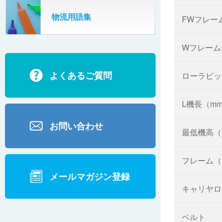
SR802
物流用語集
FWフレー
カーゴタイザ
ECD500A・ECD800・ECD1500
Wフレーム
ECD2700
よくあるご質問
ローラピッ
BD200・BD1000
L機長（m
お問い合わせ
最低機高（
フレーム（
メールマガジン登録
キャリヤロ
ベルト