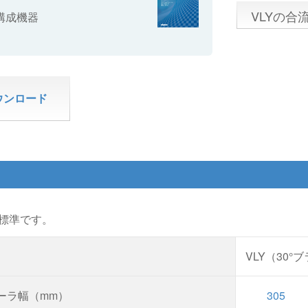
VLYの合
構成機器
ウンロード
標準です。
VLY（30
ーラ幅（mm）
305