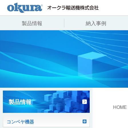
製品情報
納入事例
製品情報
納入事例
会社情報
コンベヤ機器
全業種
代表あいさつ
コンベヤ機器を探す
飲料
事業所一覧
用途から探す
沿革
コンベヤ機器の技術情報
ヒント集
製品情報
HOME
コンベヤ機器