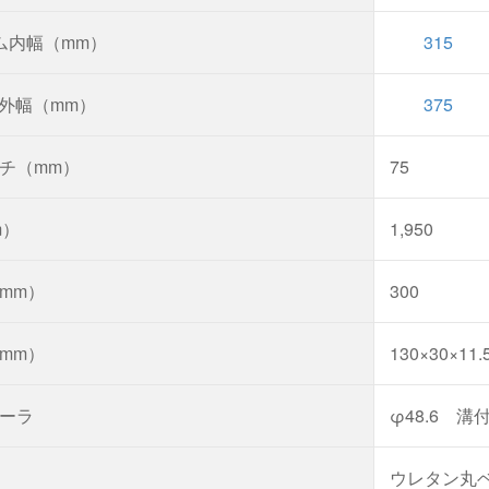
ム内幅（mm）
315
外幅（mm）
375
チ（mm）
75
m）
1,950
mm）
300
mm）
130×30×11.5
ーラ
φ48.6 
ウレタン丸