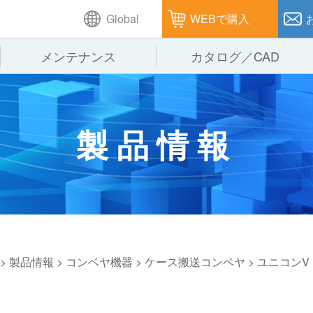
Global
WEBで購入
メンテナンス
カタログ／CAD
GTPシステム
製造
企業理念
仕
製品情報
ピッキングシステム
通販
オークラグループ
保
パレタイズ・デパレタイズシステム
オークラの取組み
バ
バーチカル装置（垂直搬送機）
周
>
製品情報
>
コンベヤ機器
>
ケース搬送コンベヤ
>
ユニコンV