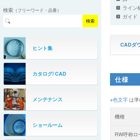
EasyPAL®（イージーパル）
ロボットパレタイザA400V
ライン
検索
（フリーワード・品番）
パーフェクトベヤー® / PV（スチール
オリプナー
ガイド
メカ式パレタイザ
ロボットパレタイザAi1800Ⅱ-W
製）
コンベヤ機器 技術情報
検索
パーフェクトベヤー® / AP（アルミ
プルカッター®
PHC80S・PHC100S
製）
高速転換機
CADダ
タテコン® / TC
ヒント集
PHC80L
スタッカ&アンスタッカ
ガントレーパレタイザ
カタログ/ CAD
米袋自動投入装置
仕様
PHC350・PHC330
フローラック自動補充装置
PZC150・PZC110
メンテナンス
※色文字
は準
牛乳パック自動投入装置
DHC350
機種
ターンコンベヤ
ショールーム
667
RW呼称ロ
マルチレーンダイバータ®