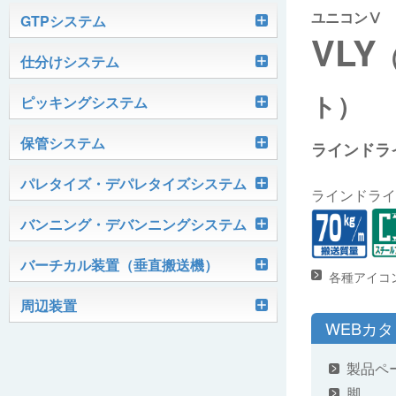
ユニコンⅤ
軽搬送コンベヤ
GTPシステム
VLY
Skypod®（スカイポッド）
仕分けシステム
ケース搬送コンベヤ
ベルコンミニ
ト）
ユニソーター
ピッキングシステム
AGVシステム
グラビティコンベヤ
ファインコンベヤ
ユニコンV
PTIシステム
保管システム
ハイスピードソーター
ラインドラ
OKURUN® /TW300
モータローラ＆コンベヤ
マグネット駆動コンベヤ
ユニコンJr
ローラコンベヤ
Quick Shuttle®
パレタイズ・デパレタイズシステム
ピカトルシリーズ
ディスクソーター
ラインドライ
マテハン機器
ジャブコン®
クールコンベヤ®Ⅱ
ホイールコンベヤ
モータローラ単体
ロボットパレタイザ
バンニング・デバンニングシステム
HASS（ハズ）シリーズ
アングルソーター
生産終了品
プラスチックベルトコンベヤ
チェーン駆動ローラコンベヤ
フリーカーブコンベヤ
モータローラコンベヤ
オークラホッパー
トラックローダ「TL-2P」
バーチカル装置（垂直搬送機）
ビジョンパレタイズシステム
ロボットパレタイザAi1800Ⅱ-C
ピックティーチャシステム
各種アイコ
クロスベルトソーター（汎用タイプ）
オークラ キャリーライン®
チェーン駆動ローラ単体
ポータブルクレーン
コンベヤ機器を探す
ミニパーフェ® / VCS-Z
周辺装置
伸縮ベルトコンベヤ
ビジョンデパレタイズシステム
ロボットパレタイザAi1800Ⅱ
絞り込み検索はこちら
バラピッキングロボットシステム
WEBカ
パレットコンベヤ
OKベルコン（スタンダードタイプ）
REO［RandomEasyOpener®］
ミニリフタ / FML
伸縮ローラコンベヤ
FastPicker®
ロボットパレタイザAi700
製品ペ
OKベルコン（トラフベルトタイプ）
用途から探す
ユニパック
脚
ケースリフタ / LFK