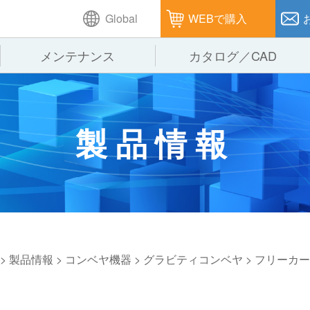
Global
WEBで購入
メンテナンス
カタログ／CAD
GTPシステム
製造
企業理念
仕
製品情報
ピッキングシステム
通販
オークラグループ
保
パレタイズ・デパレタイズシステム
オークラの取組み
バ
バーチカル装置（垂直搬送機）
周
>
製品情報
>
コンベヤ機器
>
グラビティコンベヤ
>
フリーカー