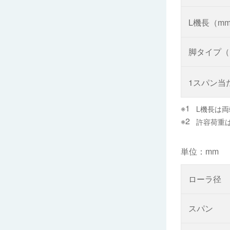
L機長（m
脚タイプ（
1スパン当
L機長は
許容荷重
単位：mm
ローラ径
スパン