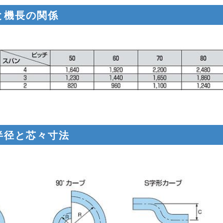
と機長の関係
半径と芯々寸法