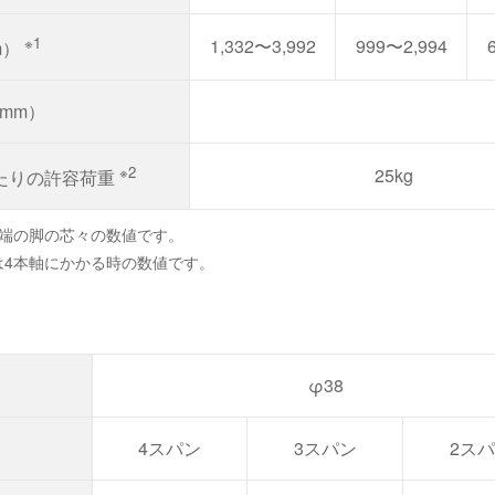
※1
1,332〜3,992
999〜2,994
m）
mm）
※2
25kg
たりの許容荷重
両端の脚の芯々の数値です。
は4本軸にかかる時の数値です。
φ38
4スパン
3スパン
2ス