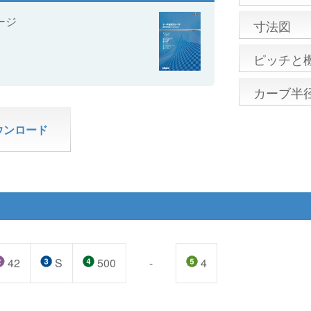
ージ
寸法図
ピッチと
カーブ半
ウンロード
42
S
500
-
4