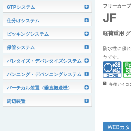
フリーカーブ
軽搬送コンベヤ
GTPシステム
JF
Skypod®（スカイポッド）
仕分けシステム
ケース搬送コンベヤ
ベルコンミニ
軽荷重用 
ユニソーター
ピッキングシステム
AGVシステム
グラビティコンベヤ
ファインコンベヤ
ユニコンV
PTIシステム
保管システム
ハイスピードソーター
防水性に優
OKURUN® /TW300
モータローラ＆コンベヤ
マグネット駆動コンベヤ
ユニコンJr
ローラコンベヤ
ヤです。
Quick Shuttle®
パレタイズ・デパレタイズシステム
ピカトルシリーズ
ディスクソーター
マテハン機器
ジャブコン®
クールコンベヤ®Ⅱ
ホイールコンベヤ
モータローラ単体
ロボットパレタイザ
バンニング・デバンニングシステム
HASS（ハズ）シリーズ
アングルソーター
生産終了品
プラスチックベルトコンベヤ
チェーン駆動ローラコンベヤ
フリーカーブコンベヤ
モータローラコンベヤ
オークラホッパー
各種アイコ
トラックローダ「TL-2P」
バーチカル装置（垂直搬送機）
ビジョンパレタイズシステム
ロボットパレタイザAi1800Ⅱ-C
ピックティーチャシステム
クロスベルトソーター（汎用タイプ）
オークラ キャリーライン®
チェーン駆動ローラ単体
ポータブルクレーン
コンベヤ機器を探す
ミニパーフェ® / VCS-Z
周辺装置
伸縮ベルトコンベヤ
ビジョンデパレタイズシステム
ロボットパレタイザAi1800Ⅱ
絞り込み検索はこちら
バラピッキングロボットシステム
パレットコンベヤ
OKベルコン（スタンダードタイプ）
REO［RandomEasyOpener®］
ミニリフタ / FML
伸縮ローラコンベヤ
FastPicker®
ロボットパレタイザAi700
OKベルコン（トラフベルトタイプ）
用途から探す
WEBカ
ユニパック
ケースリフタ / LFK