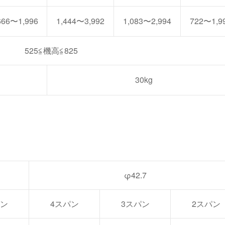
666〜1,996
1,444〜3,992
1,083〜2,994
722〜1,9
525≦機高≦825
30kg
φ42.7
パン
4スパン
3スパン
2スパン