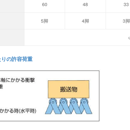
60
48
33
5脚
4脚
3脚
たりの許容荷重