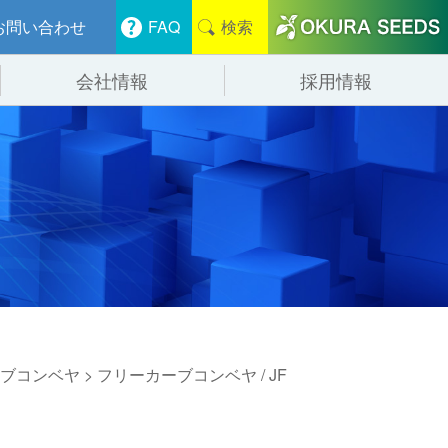
お問い合わせ
FAQ
検索
会社情報
採用情報
分けシステム
物流
会社概要
管システム
食品
事業紹介
ンニング・デバンニングシステム
辺機器
ブコンベヤ
> フリーカーブコンベヤ / JF