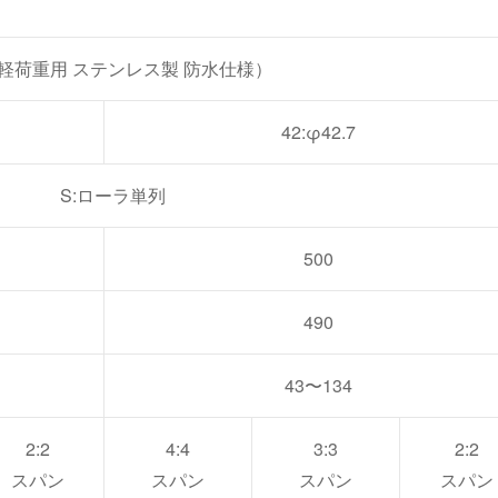
（軽荷重用 ステンレス製 防水仕様）
42:φ42.7
S:ローラ単列
500
490
43〜134
2:2
4:4
3:3
2:2
スパン
スパン
スパン
スパン