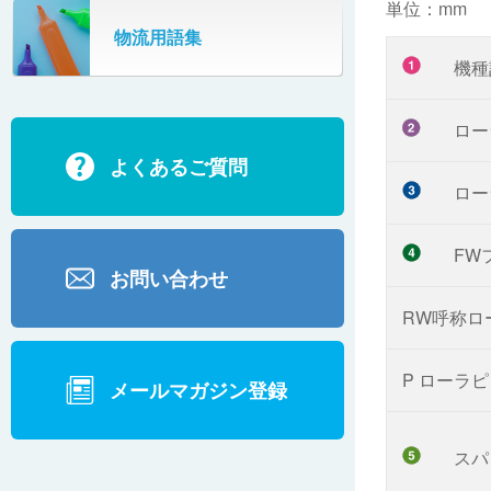
SR802
単位：mm
物流用語集
カーゴタイザ
ECD500A・ECD800・ECD1500
機種
ECD2700
ロー
よくあるご質問
BD200・BD1000
ロー
FW
お問い合わせ
RW呼称ロ
P ローラ
メールマガジン登録
スパ