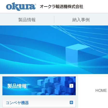
製品情報
納入事例
製品情報
納入事例
会社情報
コンベヤ機器
全業種
代表あいさつ
コンベヤ機器を探す
飲料
事業所一覧
用途から探す
沿革
コンベヤ機器の技術情報
ヒント集
製品情報
HOME
コンベヤ機器