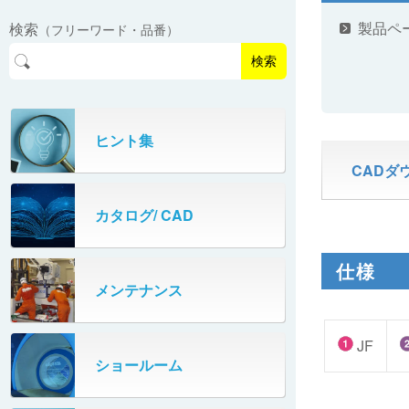
EasyPAL®（イージーパル）
ロボットパレタイザA400V
製品ペ
検索
（フリーワード・品番）
パーフェクトベヤー® / PV（スチール
オリプナー
メカ式パレタイザ
ロボットパレタイザAi1800Ⅱ-W
製）
コンベヤ機器 技術情報
検索
パーフェクトベヤー® / AP（アルミ
プルカッター®
PHC80S・PHC100S
製）
高速転換機
タテコン® / TC
ヒント集
PHC80L
CADダ
スタッカ&アンスタッカ
ガントレーパレタイザ
カタログ/ CAD
米袋自動投入装置
PHC350・PHC330
フローラック自動補充装置
仕様
PZC150・PZC110
メンテナンス
牛乳パック自動投入装置
DHC350
JF
ターンコンベヤ
ショールーム
667
マルチレーンダイバータ®