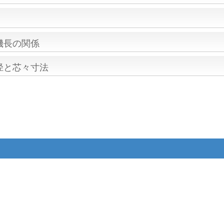
機長の関係
径と芯々寸法