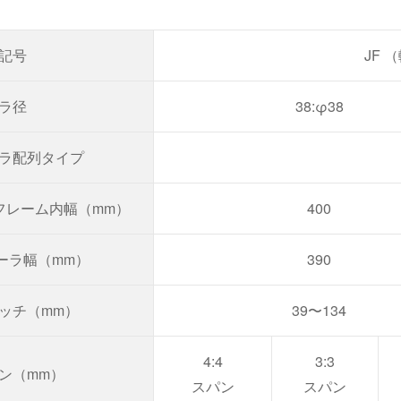
記号
JF 
ラ径
38:φ38
ラ配列タイプ
フレーム内幅（mm）
400
ーラ幅（mm）
390
ピッチ（mm）
39〜134
4:4
3:3
ン（mm）
スパン
スパン