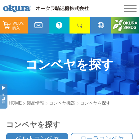
WEBで
製品情報
購入
製品情報
納入事例
コンベヤ機器
納入事例
メンテナンス
コンベヤを探す
コンベヤ機器を探す
全業種
カタログ／CAD
用途から探す
製造
会社情報
MENU
コンベヤ機器の技術情報
HOME
>
製品情報
>
コンベヤ機器
>
コンベヤを探す
物流
会社情報
採用情報
ヒント集
飲料
代表あいさつ
ショールーム
コンベヤを探す
GTPシステム
通販
企業理念
ベルトコンベヤ
ローラコンベヤ
オークラミュージアム