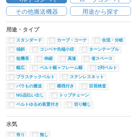
仕分けシステム
その他搬送機器
用途から探す
食品
会社概要
新着情報
ピッキングシステム
事業所一覧
用途・タイプ
生産終了品
保管システム
スタンダード
カーブ・コーナ
合流・分岐
オークラグループ
物流用語集
傾斜
コンベヤ先端小径
ターンテーブル
パレタイズ・デパレタイズシステム
事業紹介
短機長
伸縮
高速
省スペース
オークラ育英財団
幅広
ベルト幅＝フレーム幅
2列ベルト
バンニング・デバンニングシステム
沿革
プライバシーポリシー
プラスチックベルト
ステンレスネット
バーチカル装置（垂直搬送機）
バラもの搬送
横桟付き
目視検査
オークラの取組み
サイトポリシー
NG品払い出し
トップチェーン
周辺機器
ベルトゆるめ装置付き
切り離し
水気
有り
無し