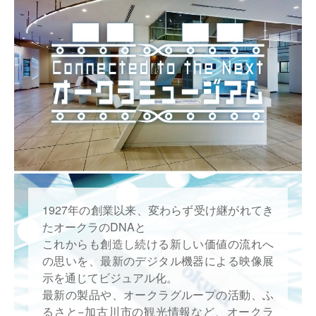
仕分けシステム
食品
会社概要
新着情報
ピッキングシステム
事業所一覧
生産終了品
保管システム
オークラグループ
物流用語集
パレタイズ・デパレタイズシステム
事業紹介
オークラ育英財団
バンニング・デバンニングシステム
沿革
プライバシーポリシー
バーチカル装置（垂直搬送機）
オークラの取組み
1927年の創業以来、変わらず受け継がれてき
サイトポリシー
たオークラのDNAと
周辺機器
これからも創造し続ける新しい価値の流れへ
の思いを、
最新のデジタル機器による映像展
示を通じてビジュアル化。
最新の製品や、オークラグループの活動、ふ
るさと−加古川市の観光情報など、
オークラ