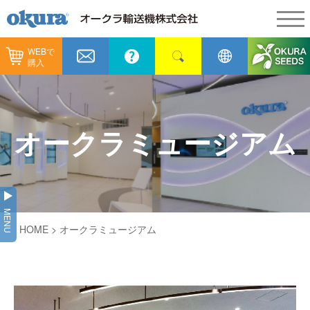
WEBで
製品情報
購入
製品情報
納入事例
コンベヤ機器
納入事例
メンテナンス
オークラミュージアム
コンベヤ機器を探す
全業種
カタログ／CAD
用途から探す
製造
会社情報
MENU
コンベヤ機器の技術情報
HOME
> オークラミュージアム
物流
会社情報
採用情報
ヒント集
飲料
代表あいさつ
ショールーム
GTPシステム
通販
企業理念
オークラミュージアム