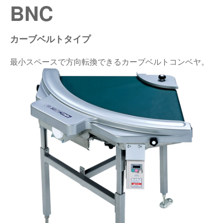
BNC
仕分けシステム
食品
会社概要
新着情報
カーブベルトタイプ
ピッキングシステム
事業所一覧
生産終了品
最小スペースで方向転換できるカーブベルトコンベヤ。
保管システム
オークラグループ
物流用語集
パレタイズ・デパレタイズシステム
事業紹介
オークラ育英財団
バンニング・デバンニングシステム
沿革
プライバシーポリシー
バーチカル装置（垂直搬送機）
オークラの取組み
サイトポリシー
周辺機器