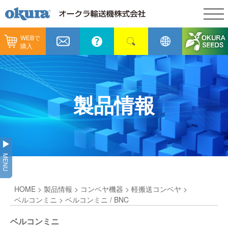
WEBで
製品情報
購入
製品情報
納入事例
コンベヤ機器
納入事例
メンテナンス
製品情報
コンベヤ機器を探す
全業種
カタログ／CAD
用途から探す
製造
会社情報
MENU
コンベヤ機器の技術情報
物流
会社情報
採用情報
HOME
>
製品情報
>
コンベヤ機器
>
軽搬送コンベヤ
>
ヒント集
飲料
代表あいさつ
ショールーム
ベルコンミニ
> ベルコンミニ / BNC
GTPシステム
通販
ベルコンミニ
企業理念
オークラミュージアム