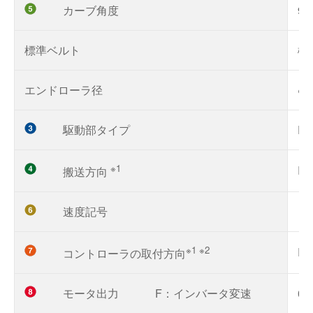
カーブ角度
90
標準ベルト
樹
エンドローラ径
φ2
駆動部タイプ
D
※1
R
搬送方向
速度記号
「
※1 ※2
R
コントローラの取付方向
モータ出力
F：インバータ変速
0