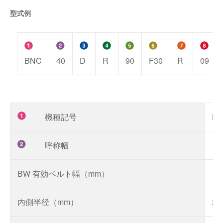
型式例
BNC
40
D
R
90
F30
R
09
機種記号
B
呼称幅
BW 有効ベルト幅（mm）
内側半径（mm）
20