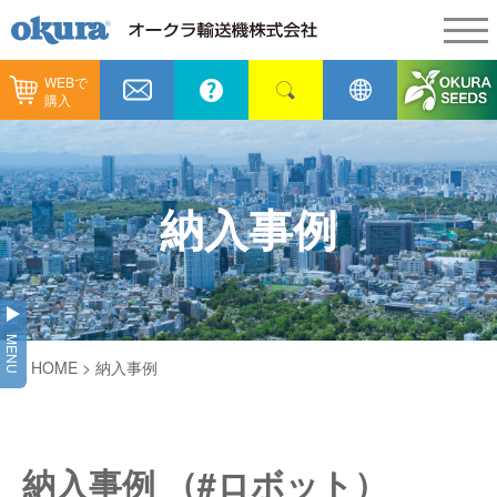
WEBで
製品情報
購入
製品情報
納入事例
コンベヤ機器
納入事例
メンテナンス
納入事例
コンベヤ機器を探す
全業種
カタログ／CAD
用途から探す
製造
会社情報
MENU
コンベヤ機器の技術情報
HOME
> 納入事例
物流
会社情報
採用情報
ヒント集
飲料
代表あいさつ
ショールーム
納入事例 （#ロボット）
GTPシステム
通販
企業理念
オークラミュージアム