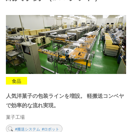
仕分けシステム
食品
会社概要
新着情報
ピッキングシステム
事業所一覧
生産終了品
保管システム
オークラグループ
物流用語集
パレタイズ・デパレタイズシステム
事業紹介
オークラ育英財団
バンニング・デバンニングシステム
沿革
プライバシーポリシー
食品
バーチカル装置（垂直搬送機）
オークラの取組み
サイトポリシー
人気洋菓子の包装ラインを増設。 軽搬送コンベヤ
周辺機器
で効率的な流れ実現。
菓子工場
#搬送システム
#ロボット