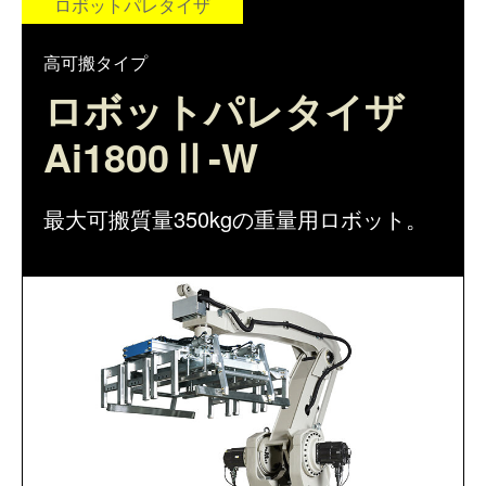
ピッキング
ロボットパレタイザ
仕分けシステム
食品
会社概要
新着情報
高可搬タイプ
ピッキングシステム
ロボットパレタイザ
事業所一覧
生産終了品
Ai1800Ⅱ-W
保管システム
オークラグループ
物流用語集
パレタイズ・デパレタイズシステム
事業紹介
最大可搬質量350kgの重量用ロボット。
オークラ育英財団
バンニング・デバンニングシステム
沿革
プライバシーポリシー
バーチカル装置（垂直搬送機）
オークラの取組み
サイトポリシー
周辺機器