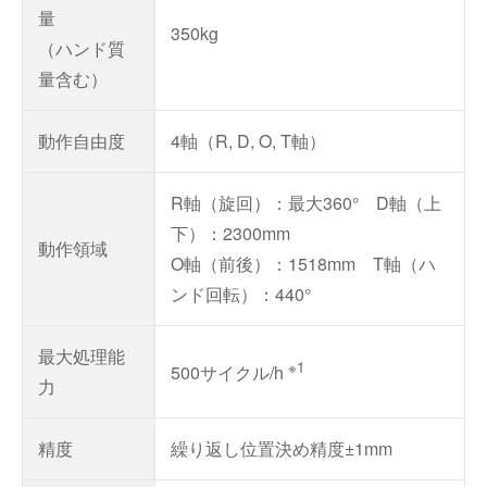
量
350kg
（ハンド質
量含む）
動作自由度
4軸（R, D, O, T軸）
R軸（旋回）：最大360° D軸（上
下）：2300mm
動作領域
O軸（前後）：1518mm T軸（ハ
ンド回転）：440°
最大処理能
※1
500サイクル/h
力
精度
繰り返し位置決め精度±1mm