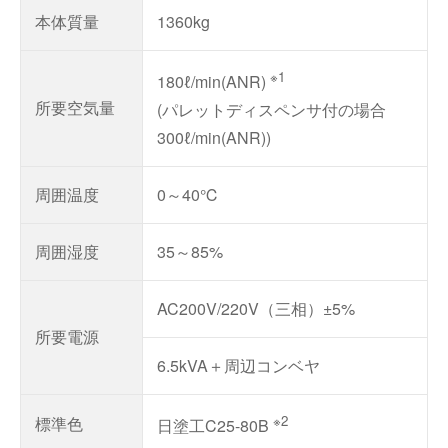
本体質量
1360kg
※1
180ℓ/min(ANR)
所要空気量
(パレットディスペンサ付の場合
300ℓ/min(ANR))
周囲温度
0～40℃
周囲湿度
35～85%
AC200V/220V（三相）±5%
所要電源
6.5kVA＋周辺コンベヤ
※2
標準色
日塗工C25-80B