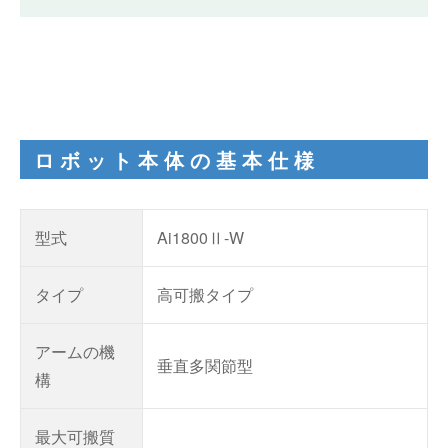
ロボット本体の基本仕様
型式
Ai1800Ⅱ-W
タイプ
高可搬タイプ
アームの機
垂直多関節型
構
最大可搬質