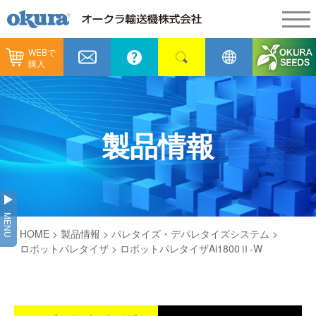
WEBで
製品情報
購入
製品情報
納入事例
コンベヤ機器
納入事例
メンテナンス
製品情報
コンベヤ機器を探す
全業種
カタログ／CAD
用途から探す
製造
会社情報
MENU
コンベヤ機器の技術情報
HOME
>
製品情報
>
パレタイズ・デパレタイズシステム
>
物流
会社情報
採用情報
ロボットパレタイザ
> ロボットパレタイザAi1800Ⅱ-W
ヒント集
飲料
代表あいさつ
ショールーム
GTPシステム
通販
企業理念
オークラミュージアム