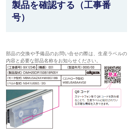
製品を確認する（工事番
仕分けシステム
食品
会社概要
新着情報
号）
ピッキングシステム
事業所一覧
生産終了品
保管システム
オークラグループ
物流用語集
部品の交換や予備品のお問い合せの際は、生産ラベルの
パレタイズ・デパレタイズシステム
事業紹介
オークラ育英財団
内容と必要な部品名称をお知らせください。
バンニング・デバンニングシステム
沿革
プライバシーポリシー
バーチカル装置（垂直搬送機）
オークラの取組み
サイトポリシー
周辺機器