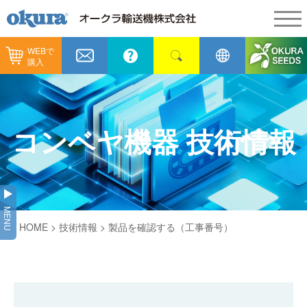
WEBで
製品情報
購入
製品情報
納入事例
コンベヤ機器
納入事例
メンテナンス
コンベヤ機器 技術情報
コンベヤ機器を探す
全業種
カタログ／CAD
用途から探す
製造
会社情報
MENU
コンベヤ機器の技術情報
HOME
>
技術情報
> 製品を確認する（工事番号）
物流
会社情報
採用情報
ヒント集
飲料
代表あいさつ
ショールーム
GTPシステム
通販
企業理念
オークラミュージアム