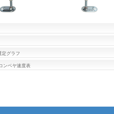
選定グラフ
/コンベヤ速度表