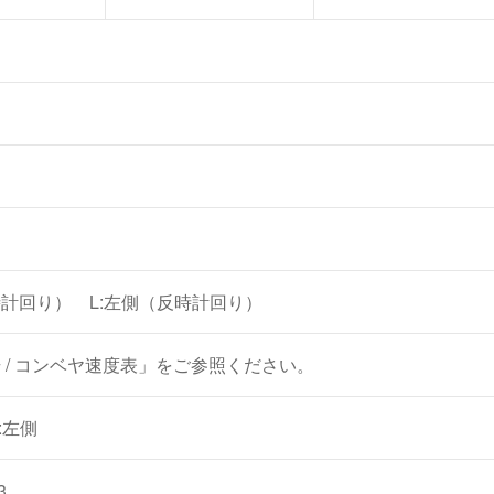
時計回り）
L:左側（反時計回り）
 / コンベヤ速度表」をご参照ください。
:左側
3