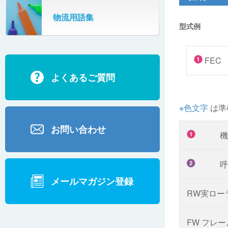
SR802
物流用語集
カーゴタイザ
型式例
ECD500A・ECD800・ECD1500
ECD2700
FEC
よくあるご質問
BD200・BD1000
※色文字
は準
お問い合わせ
機
呼
メールマガジン登録
RW実ロー
FW フレ