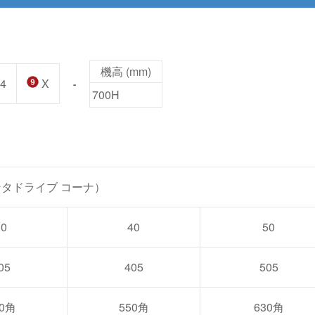
機高 (mm)
4
X
-
700H
ンタドライブ コーナ）
30
40
50
05
405
505
30角
550角
630角