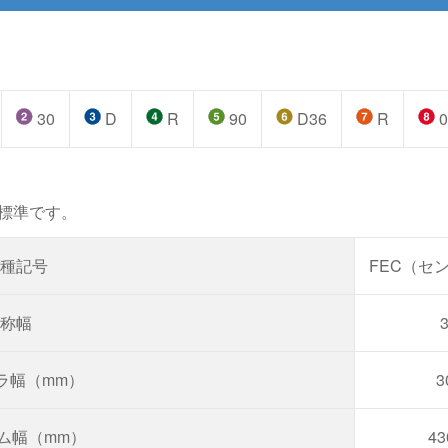
30
D
R
90
D36
R
0
標準です。
種記号
FEC（セ
称幅
ラ幅（mm）
3
ーム幅（mm）
4