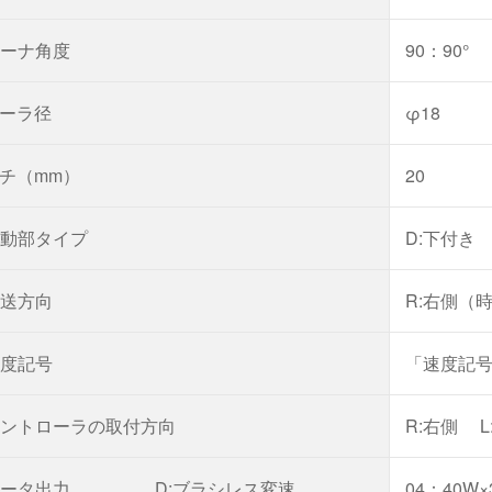
ーナ角度
90：90°
ーラ径
φ18
チ（mm）
20
動部タイプ
D:下付き
送方向
R:右側（
度記号
「速度記号
ントローラの取付方向
R:右側
L
ータ出力
D:ブラシレス変速
04：40W×