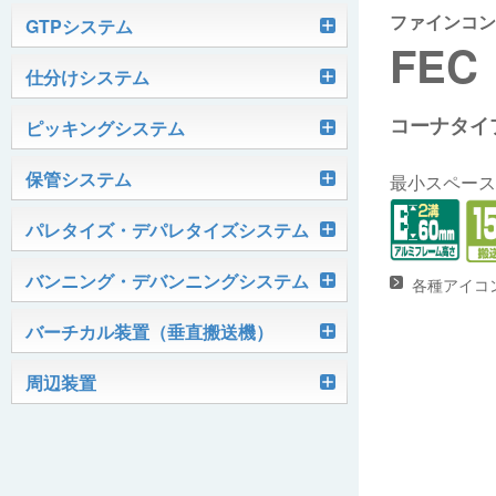
ファインコン
軽搬送コンベヤ
GTPシステム
FEC
Skypod®（スカイポッド）
仕分けシステム
ケース搬送コンベヤ
ベルコンミニ
コーナタイ
ユニソーター
ピッキングシステム
AGVシステム
グラビティコンベヤ
ファインコンベヤ
ユニコンV
PTIシステム
保管システム
ハイスピードソーター
最小スペース
OKURUN® /TW300
モータローラ＆コンベヤ
マグネット駆動コンベヤ
ユニコンJr
ローラコンベヤ
Quick Shuttle®
パレタイズ・デパレタイズシステム
ピカトルシリーズ
ディスクソーター
マテハン機器
ジャブコン®
クールコンベヤ®Ⅱ
ホイールコンベヤ
モータローラ単体
ロボットパレタイザ
バンニング・デバンニングシステム
各種アイコ
HASS（ハズ）シリーズ
アングルソーター
生産終了品
プラスチックベルトコンベヤ
チェーン駆動ローラコンベヤ
フリーカーブコンベヤ
モータローラコンベヤ
オークラホッパー
トラックローダ「TL-2P」
バーチカル装置（垂直搬送機）
ビジョンパレタイズシステム
ロボットパレタイザAi1800Ⅱ-C
ピックティーチャシステム
クロスベルトソーター（汎用タイプ）
オークラ キャリーライン®
チェーン駆動ローラ単体
ポータブルクレーン
コンベヤ機器を探す
ミニパーフェ® / VCS-Z
周辺装置
伸縮ベルトコンベヤ
ビジョンデパレタイズシステム
ロボットパレタイザAi1800Ⅱ
絞り込み検索はこちら
バラピッキングロボットシステム
パレットコンベヤ
OKベルコン（スタンダードタイプ）
REO［RandomEasyOpener®］
ミニリフタ / FML
伸縮ローラコンベヤ
FastPicker®
ロボットパレタイザAi700
OKベルコン（トラフベルトタイプ）
用途から探す
ユニパック
ケースリフタ / LFK