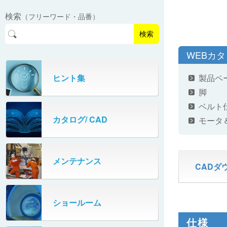
EasyPAL®（イージーパル）
ロボットパレタイザA400V
検索
（フリーワード・品番）
パーフェクトベヤー® / PV（スチール
オリプナー
メカ式パレタイザ
ロボットパレタイザAi1800Ⅱ-W
製）
コンベヤ機器 技術情報
検索
パーフェクトベヤー® / AP（アルミ
プルカッター®
PHC80S・PHC100S
WEBカ
製）
高速転換機
タテコン® / TC
ヒント集
製品ペ
PHC80L
脚
スタッカ&アンスタッカ
ガントレーパレタイザ
ベルト
カタログ/ CAD
モータ
米袋自動投入装置
PHC350・PHC330
フローラック自動補充装置
PZC150・PZC110
メンテナンス
CADダ
牛乳パック自動投入装置
DHC350
ターンコンベヤ
ショールーム
667
仕様
マルチレーンダイバータ®