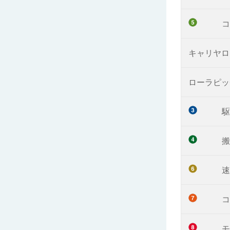
コ
キャリヤロ
ローラピッ
駆
搬
速
コ
モ