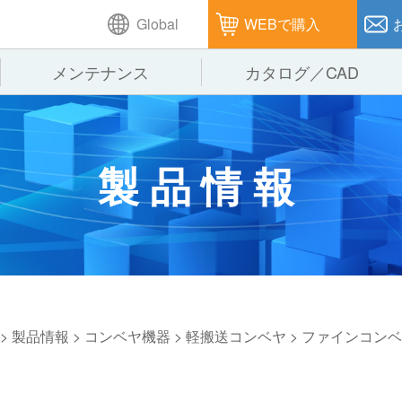
Global
WEBで購入
メンテナンス
カタログ／CAD
GTPシステム
製造
企業理念
仕
製品情報
ピッキングシステム
通販
オークラグループ
保
パレタイズ・デパレタイズシステム
オークラの取組み
バ
バーチカル装置（垂直搬送機）
周
>
製品情報
>
コンベヤ機器
>
軽搬送コンベヤ
>
ファインコンベ