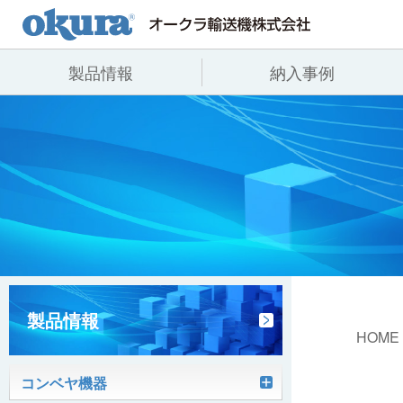
製品情報
納入事例
製品情報
納入事例
会社情報
コンベヤ機器
全業種
代表あいさつ
コンベヤ機器を探す
飲料
事業所一覧
用途から探す
沿革
コンベヤ機器の技術情報
ヒント集
製品情報
HOME
コンベヤ機器