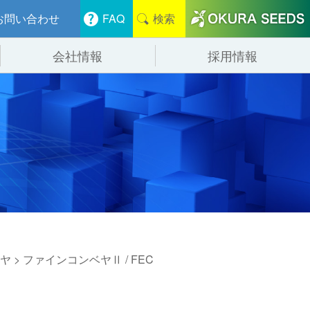
お問い合わせ
FAQ
検索
会社情報
採用情報
分けシステム
物流
会社概要
管システム
食品
事業紹介
ンニング・デバンニングシステム
辺機器
ヤ
> ファインコンベヤⅡ / FEC