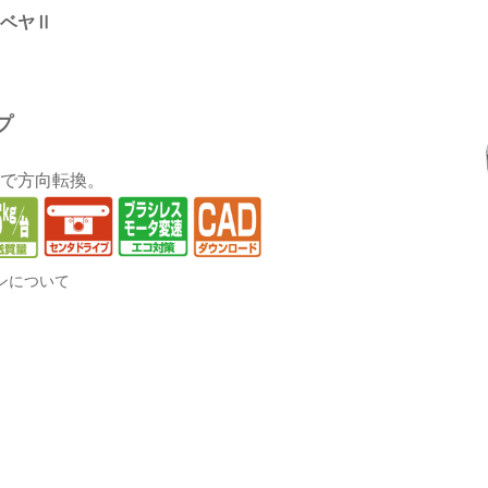
ベヤⅡ
プ
で方向転換。
ンについて