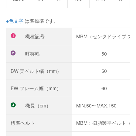
※色文字
は準標準です。
機種記号
MBM（センタドライブ ス
呼称幅
50
BW 実ベルト幅（mm）
50
FW フレーム幅（mm）
60
機長（cm）
MIN.50〜MAX.150
標準ベルト
MBM：樹脂製平ベルト（1