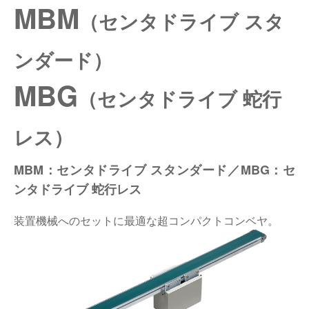
MBM
（センタドライブ スタ
仕分けシステム
食品
会社概要
新着情報
ンダード）
ピッキングシステム
事業所一覧
生産終了品
MBG
保管システム
（センタドライブ 蛇行
オークラグループ
物流用語集
パレタイズ・デパレタイズシステム
レス）
事業紹介
オークラ育英財団
バンニング・デバンニングシステム
沿革
MBM：センタドライブ スタンダード／MBG：セ
プライバシーポリシー
ンタドライブ 蛇行レス
バーチカル装置（垂直搬送機）
オークラの取組み
サイトポリシー
装置機械へのセットに最適な超コンパクトコンベヤ。
周辺機器