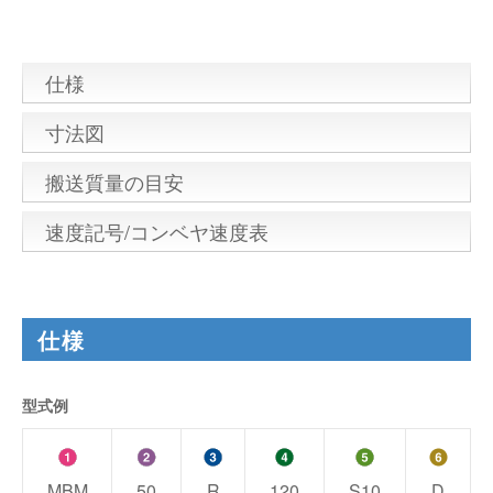
仕様
寸法図
搬送質量の目安
速度記号/コンベヤ速度表
仕様
型式例
MBM
50
R
120
S10
D