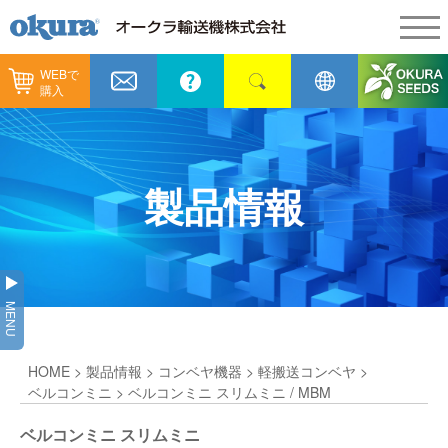
WEBで
製品情報
購入
製品情報
納入事例
コンベヤ機器
納入事例
メンテナンス
製品情報
コンベヤ機器を探す
全業種
カタログ／CAD
用途から探す
製造
会社情報
MENU
コンベヤ機器の技術情報
物流
会社情報
採用情報
HOME
>
製品情報
>
コンベヤ機器
>
軽搬送コンベヤ
>
ヒント集
飲料
代表あいさつ
ショールーム
ベルコンミニ
> ベルコンミニ スリムミニ / MBM
GTPシステム
通販
ベルコンミニ スリムミニ
企業理念
オークラミュージアム