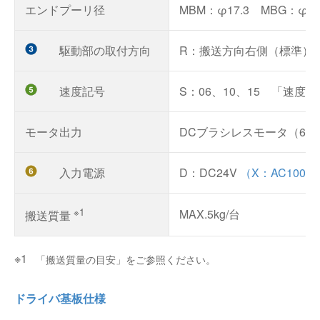
エンドプーリ径
MBM：φ17.3 MBG：φ2
駆動部の取付方向
R：搬送方向右側（標準
速度記号
S：06、10、15 「速
モータ出力
DCブラシレスモータ（61
入力電源
D：DC24V
（X：AC100V
※1
MAX.5kg/台
搬送質量
「搬送質量の目安」をご参照ください。
ドライバ基板仕様