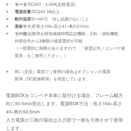
モータ
/DC24V・2.55A(定格電流)
電源容量
/DC24V 3A以上
動作温度
/0〜40℃ 但し
結露
のないこと
基板サイズ
/
長さ106×高さ41×奥行21mm
その他
/起動停止時加減速時間設定機能、正転・逆転機能、
外部信号から3種類の速度選択が可能
（一部選択に制限がありますので、「速度記号／コンベヤ速
度表」をご参照ください。）
AC（交流）環境でご使用の場合はオプションの電源
BOX（DC変換BOX）を用意しています。
電源BOXをコンベヤ本体に取付ける場合、フレーム幅方
向に60.5mm突出します。電源BOX寸法：長さ164×高さ
40×奥行60.5mm
入力電源が三相の場合は入力部で一相を欠相させて使用
します。