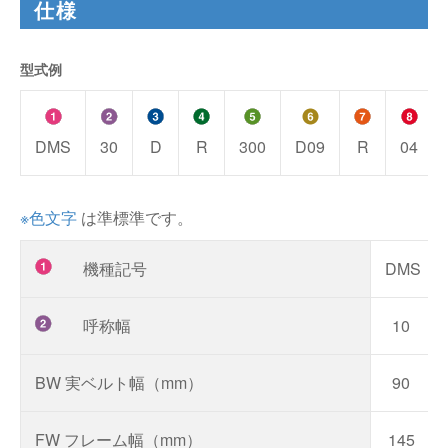
仕様
型式例
DMS
30
D
R
300
D09
R
04
※色文字
は準標準です。
機種記号
DMS（
呼称幅
10
BW 実ベルト幅（mm）
90
FW フレーム幅（mm）
145