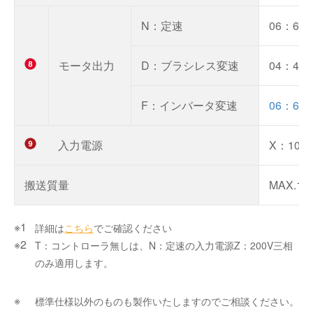
N：定速
06：60
モータ出力
D：ブラシレス変速
04：40
F：インバータ変速
06：60
入力電源
X：100
搬送
質量
MAX.10
詳細は
こちら
でご確認ください
T：コントローラ無しは、N：定速の入力電源Z：200V三相
のみ適用します。
標準仕様以外のものも製作いたしますのでご相談ください。