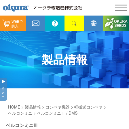
WEBで
製品情報
購入
製品情報
納入事例
コンベヤ機器
納入事例
メンテナンス
製品情報
コンベヤ機器を探す
全業種
カタログ／CAD
用途から探す
製造
会社情報
MENU
コンベヤ機器の技術情報
物流
会社情報
採用情報
HOME
>
製品情報
>
コンベヤ機器
>
軽搬送コンベヤ
>
ヒント集
飲料
代表あいさつ
ショールーム
ベルコンミニ
> ベルコンミニⅢ / DMS
GTPシステム
通販
ベルコンミニⅢ
企業理念
オークラミュージアム