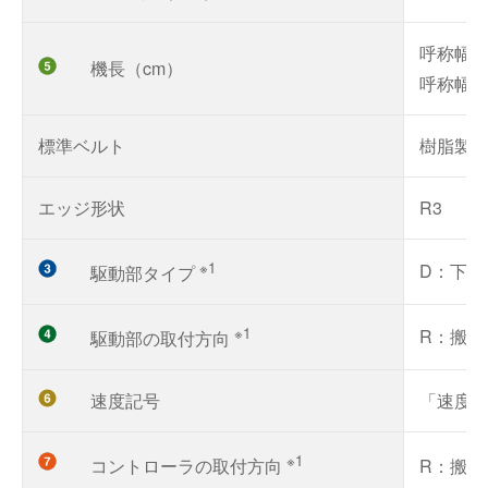
呼称幅10
機長（cm）
呼称幅35
標準ベルト
樹脂製平
エッジ形状
R3
※1
D：下
駆動部タイプ
※1
R：搬送
駆動部の取付方向
速度記号
「速度
※1
コントローラの取付方向
R：搬送