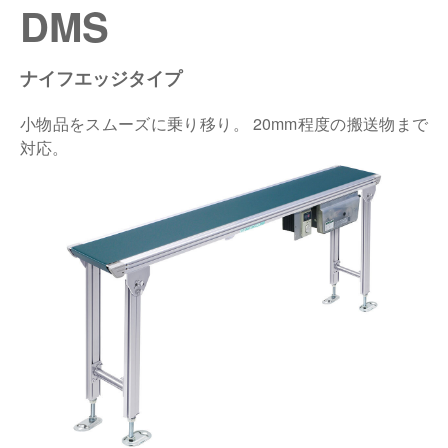
DMS
仕分けシステム
食品
会社概要
新着情報
ナイフエッジタイプ
ピッキングシステム
事業所一覧
生産終了品
小物品をスムーズに乗り移り。 20mm程度の搬送物まで
保管システム
オークラグループ
対応。
物流用語集
パレタイズ・デパレタイズシステム
事業紹介
オークラ育英財団
バンニング・デバンニングシステム
沿革
プライバシーポリシー
バーチカル装置（垂直搬送機）
オークラの取組み
サイトポリシー
周辺機器