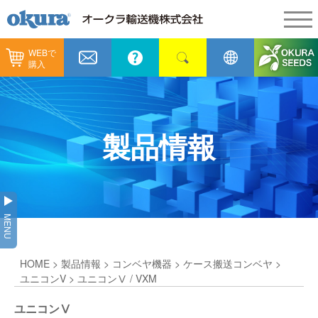
WEBで
製品情報
購入
製品情報
納入事例
コンベヤ機器
納入事例
メンテナンス
製品情報
コンベヤ機器を探す
全業種
カタログ／CAD
用途から探す
製造
会社情報
MENU
コンベヤ機器の技術情報
物流
会社情報
採用情報
HOME
>
製品情報
>
コンベヤ機器
>
ケース搬送コンベヤ
>
ヒント集
飲料
代表あいさつ
ショールーム
ユニコンV
> ユニコンⅤ / VXM
GTPシステム
通販
ユニコンⅤ
企業理念
オークラミュージアム