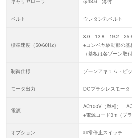
キャリヤローラ
φ48.6 溝付
ベルト
ウレタン丸ベルト
8.0 12.8 19.2 25.6 
標準速度（50/60Hz）
※コンベヤ駆動部の基板
（基板は各ゾーン取付の
制御仕様
ゾーンアキュム・ピッチ
モータ出力
DCブラシレスモータ 40
AC100V（単相） AC2
電源
※電源コード3m（プラグ
オプション
非常停止スイッチ