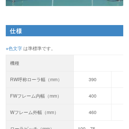
仕様
※色文字
は準標準です。
機種
V
RW呼称ローラ幅（mm）
390
4
FWフレーム内幅（mm）
400
5
Wフレーム外幅（mm）
460
5
ローラピッチ（mm）
100、75