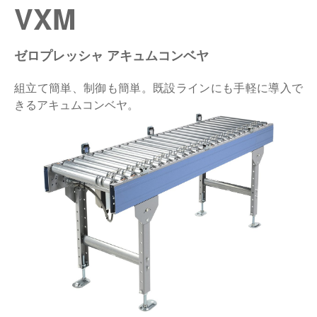
VXM
仕分けシステム
食品
会社概要
新着情報
ゼロプレッシャ アキュムコンベヤ
ピッキングシステム
事業所一覧
生産終了品
組立て簡単、制御も簡単。既設ラインにも手軽に導入で
保管システム
オークラグループ
きるアキュムコンベヤ。
物流用語集
パレタイズ・デパレタイズシステム
事業紹介
オークラ育英財団
バンニング・デバンニングシステム
沿革
プライバシーポリシー
バーチカル装置（垂直搬送機）
オークラの取組み
サイトポリシー
周辺機器