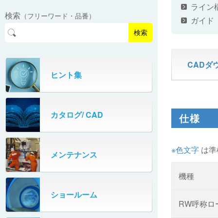
EasyPAL®（イージーパル）
ロボットパレタイザA400V
ライン
検索
（フリーワード・品番）
パーフェクトベヤー® / PV（スチール
ガイド
オリプナー
メカ式パレタイザ
ロボットパレタイザAi1800Ⅱ-W
製）
コンベヤ機器 技術情報
検索
パーフェクトベヤー® / AP（アルミ
プルカッター®
PHC80S・PHC100S
製）
CADダ
高速転換機
タテコン® / TC
ヒント集
PHC80L
スタッカ&アンスタッカ
ガントレーパレタイザ
カタログ/ CAD
仕様
米袋自動投入装置
PHC350・PHC330
フローラック自動補充装置
PZC150・PZC110
※色文字
は準
メンテナンス
牛乳パック自動投入装置
DHC350
機種
ターンコンベヤ
ショールーム
667
RW呼称ロ
マルチレーンダイバータ®