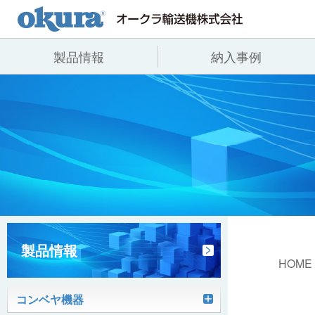
製品情報
納入事例
製品情報
納入事例
会社情報
コンベヤ機器
全業種
代表あいさつ
コンベヤ機器を探す
飲料
事業所一覧
用途から探す
沿革
コンベヤ機器の技術情報
ヒント集
製品情報
HOME
コンベヤ機器