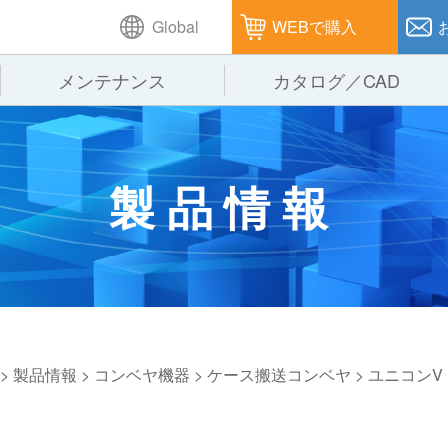
Global
WEBで購入
メンテナンス
カタログ／CAD
GTPシステム
製造
企業理念
仕
製品情報
ピッキングシステム
通販
オークラグループ
保
パレタイズ・デパレタイズシステム
オークラの取組み
バ
バーチカル装置（垂直搬送機）
周
>
製品情報
>
コンベヤ機器
>
ケース搬送コンベヤ
>
ユニコンV