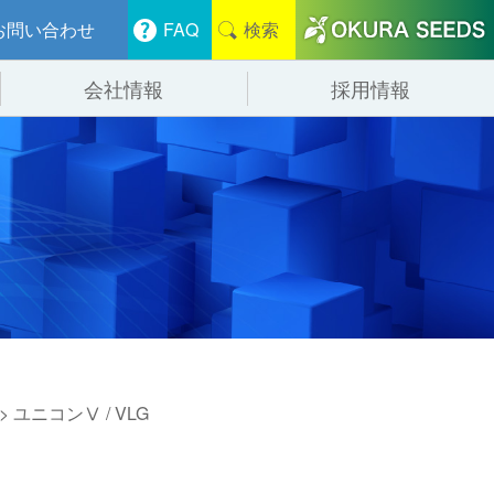
お問い合わせ
FAQ
検索
会社情報
採用情報
分けシステム
物流
会社概要
管システム
食品
事業紹介
ンニング・デバンニングシステム
辺機器
> ユニコンⅤ / VLG