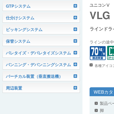
ユニコンⅤ
軽搬送コンベヤ
GTPシステム
VLG
Skypod®（スカイポッド）
仕分けシステム
ケース搬送コンベヤ
ベルコンミニ
ラインドラ
ユニソーター
ピッキングシステム
AGVシステム
グラビティコンベヤ
ファインコンベヤ
ユニコンV
PTIシステム
保管システム
ハイスピードソーター
ラインの途中
OKURUN® /TW300
モータローラ＆コンベヤ
マグネット駆動コンベヤ
ユニコンJr
ローラコンベヤ
Quick Shuttle®
パレタイズ・デパレタイズシステム
ピカトルシリーズ
ディスクソーター
マテハン機器
ジャブコン®
クールコンベヤ®Ⅱ
ホイールコンベヤ
モータローラ単体
ロボットパレタイザ
バンニング・デバンニングシステム
各種アイコ
HASS（ハズ）シリーズ
アングルソーター
生産終了品
プラスチックベルトコンベヤ
チェーン駆動ローラコンベヤ
フリーカーブコンベヤ
モータローラコンベヤ
オークラホッパー
トラックローダ「TL-2P」
バーチカル装置（垂直搬送機）
ビジョンパレタイズシステム
ロボットパレタイザAi1800Ⅱ-C
ピックティーチャシステム
クロスベルトソーター（汎用タイプ）
オークラ キャリーライン®
チェーン駆動ローラ単体
ポータブルクレーン
コンベヤ機器を探す
ミニパーフェ® / VCS-Z
周辺装置
伸縮ベルトコンベヤ
ビジョンデパレタイズシステム
ロボットパレタイザAi1800Ⅱ
絞り込み検索はこちら
WEBカ
バラピッキングロボットシステム
パレットコンベヤ
OKベルコン（スタンダードタイプ）
REO［RandomEasyOpener®］
ミニリフタ / FML
伸縮ローラコンベヤ
FastPicker®
ロボットパレタイザAi700
製品ペ
OKベルコン（トラフベルトタイプ）
用途から探す
脚
ユニパック
ケースリフタ / LFK