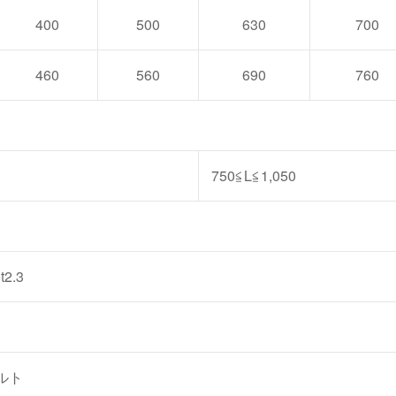
400
500
630
700
460
560
690
760
750≦L≦1,050
t2.3
付
ルト