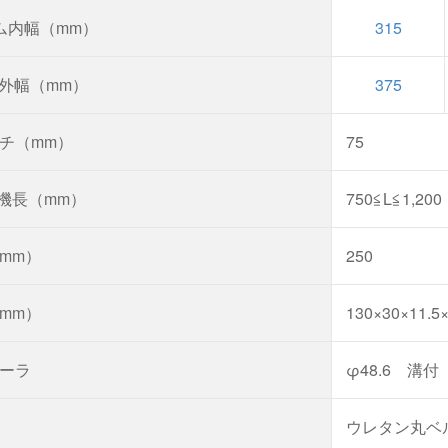
ム内幅（mm）
315
外幅（mm）
375
チ（mm）
75
げ機長（mm）
750≦L≦1,200
mm）
250
mm）
130×30×11.5×
ーラ
φ48.6 溝
ウレタン丸ベ