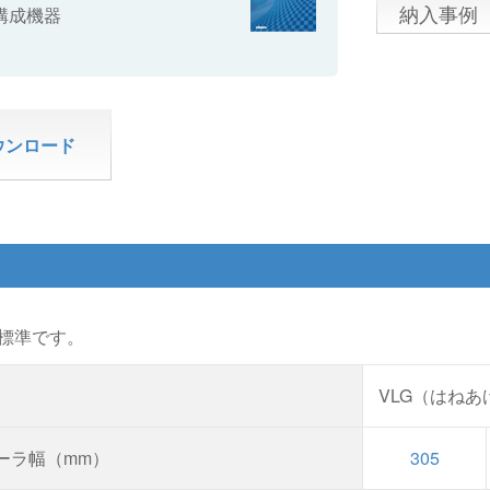
納入事例
構成機器
ウンロード
標準です。
VLG（はね
ーラ幅（mm）
305