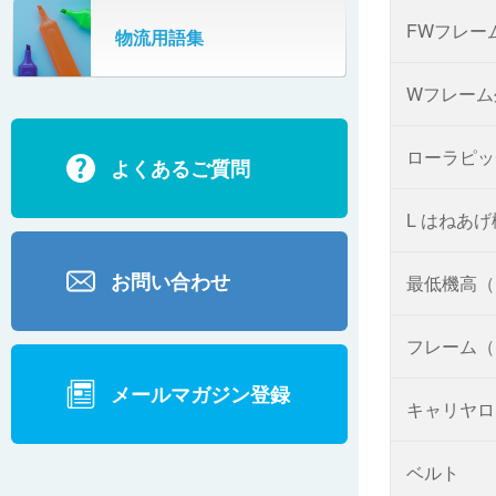
SR802
FWフレー
物流用語集
カーゴタイザ
ECD500A・ECD800・ECD1500
Wフレーム
ECD2700
ローラピッ
よくあるご質問
BD200・BD1000
L はねあ
お問い合わせ
最低機高（
フレーム（
メールマガジン登録
キャリヤロ
ベルト