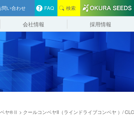
お問い合わせ
FAQ
検索
会社情報
採用情報
分けシステム
物流
会社概要
管システム
食品
事業紹介
ンニング・デバンニングシステム
辺機器
ベヤ®Ⅱ
> クールコンベヤII（ラインドライブコンベヤ ）/ CL