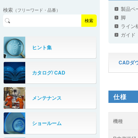
EasyPAL®（イージーパル）
ロボットパレタイザA400V
製品ペ
検索
（フリーワード・品番）
パーフェクトベヤー® / PV（スチール
オリプナー
メカ式パレタイザ
ロボットパレタイザAi1800Ⅱ-W
脚
製）
コンベヤ機器 技術情報
検索
ライン
パーフェクトベヤー® / AP（アルミ
プルカッター®
PHC80S・PHC100S
製）
ガイド
高速転換機
タテコン® / TC
ヒント集
PHC80L
スタッカ&アンスタッカ
CADダ
ガントレーパレタイザ
カタログ/ CAD
米袋自動投入装置
PHC350・PHC330
フローラック自動補充装置
PZC150・PZC110
仕様
メンテナンス
牛乳パック自動投入装置
DHC350
機種
ターンコンベヤ
ショールーム
667
マルチレーンダイバータ®