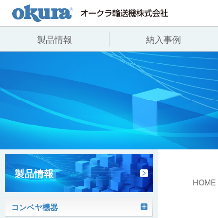
製品情報
納入事例
製品情報
納入事例
会社情報
コンベヤ機器
全業種
代表あいさつ
コンベヤ機器を探す
飲料
事業所一覧
用途から探す
沿革
コンベヤ機器の技術情報
ヒント集
製品情報
HOME
コンベヤ機器