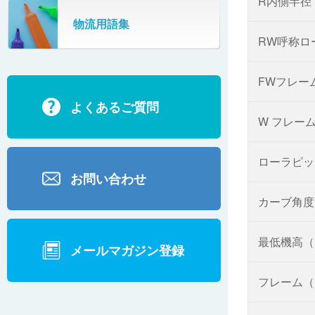
R内側半径
SR802
物流用語集
カーゴタイザ
ECD500A・ECD800・ECD1500
RW呼称ロ
ECD2700
FWフレー
よくあるご質問
BD200・BD1000
W フレー
ローラピッ
お問い合わせ
カーブ角度
最低機高（
メールマガジン登録
フレーム（