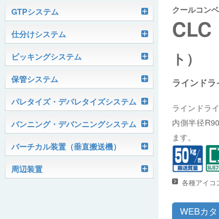
クールコンベヤ
軽搬送コンベヤ
GTPシステム
CLC
Skypod®（スカイポッド）
仕分けシステム
ケース搬送コンベヤ
ベルコンミニ
ト）
ユニソーター
ピッキングシステム
AGVシステム
グラビティコンベヤ
ファインコンベヤ
ユニコンV
PTIシステム
保管システム
ハイスピードソーター
ラインドラ
OKURUN® /TW300
モータローラ＆コンベヤ
マグネット駆動コンベヤ
ユニコンJr
ローラコンベヤ
Quick Shuttle®
パレタイズ・デパレタイズシステム
ピカトルシリーズ
ディスクソーター
ラインドラ
マテハン機器
ジャブコン®
クールコンベヤ®Ⅱ
ホイールコンベヤ
モータローラ単体
内側半径R90
ロボットパレタイザ
バンニング・デバンニングシステム
HASS（ハズ）シリーズ
アングルソーター
生産終了品
プラスチックベルトコンベヤ
チェーン駆動ローラコンベヤ
フリーカーブコンベヤ
モータローラコンベヤ
オークラホッパー
ます。
トラックローダ「TL-2P」
バーチカル装置（垂直搬送機）
ビジョンパレタイズシステム
ロボットパレタイザAi1800Ⅱ-C
ピックティーチャシステム
クロスベルトソーター（汎用タイプ）
オークラ キャリーライン®
チェーン駆動ローラ単体
ポータブルクレーン
コンベヤ機器を探す
ミニパーフェ® / VCS-Z
周辺装置
伸縮ベルトコンベヤ
ビジョンデパレタイズシステム
ロボットパレタイザAi1800Ⅱ
絞り込み検索はこちら
バラピッキングロボットシステム
パレットコンベヤ
OKベルコン（スタンダードタイプ）
各種アイコ
REO［RandomEasyOpener®］
ミニリフタ / FML
伸縮ローラコンベヤ
FastPicker®
ロボットパレタイザAi700
OKベルコン（トラフベルトタイプ）
用途から探す
WEBカ
ユニパック
ケースリフタ / LFK