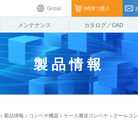
Global
WEBで購入
メンテナンス
カタログ／CAD
GTPシステム
製造
企業理念
仕
製品情報
ピッキングシステム
通販
オークラグループ
保
パレタイズ・デパレタイズシステム
オークラの取組み
バ
バーチカル装置（垂直搬送機）
周
>
製品情報
>
コンベヤ機器
>
ケース搬送コンベヤ
>
クールコン