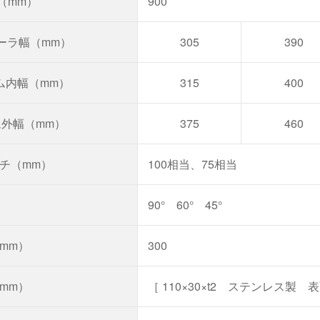
（mm）
900
ーラ幅（mm）
305
390
ム内幅（mm）
315
400
ム外幅（mm）
375
460
チ（mm）
100相当、75相当
90° 60° 45°
mm）
300
mm）
［ 110×30×t2 ステンレス製 