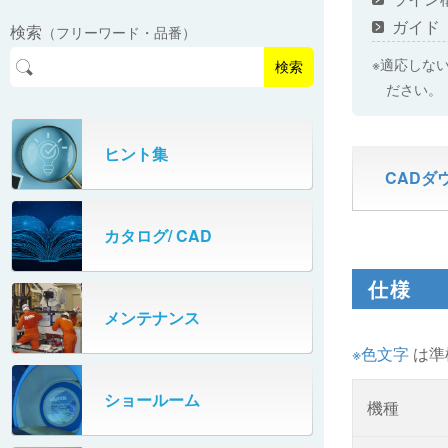
EasyPAL®（イージーパル）
ロボットパレタイザA400V
ガイド
検索
（フリーワード・品番）
パーフェクトベヤー® / PV（スチール
オリプナー
メカ式パレタイザ
ロボットパレタイザAi1800Ⅱ-W
製）
コンベヤ機器 技術情報
※適応しな
検索
パーフェクトベヤー® / AP（アルミ
ださい。
プルカッター®
PHC80S・PHC100S
製）
高速転換機
タテコン® / TC
ヒント集
PHC80L
CADダ
スタッカ&アンスタッカ
ガントレーパレタイザ
カタログ/ CAD
米袋自動投入装置
PHC350・PHC330
仕様
フローラック自動補充装置
PZC150・PZC110
メンテナンス
牛乳パック自動投入装置
※色文字
は準
DHC350
ターンコンベヤ
ショールーム
667
機種
マルチレーンダイバータ®