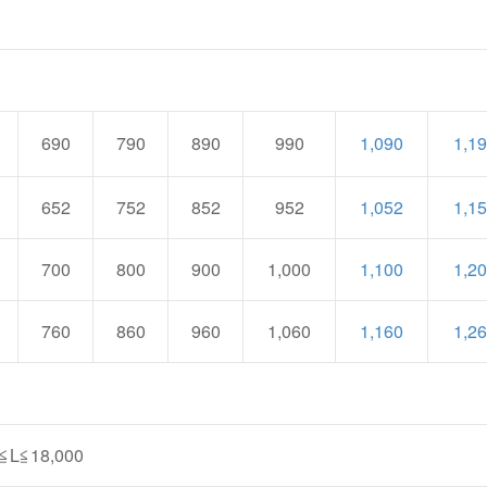
690
790
890
990
1,090
1,1
652
752
852
952
1,052
1,1
700
800
900
1,000
1,100
1,2
760
860
960
1,060
1,160
1,2
L≦18,000