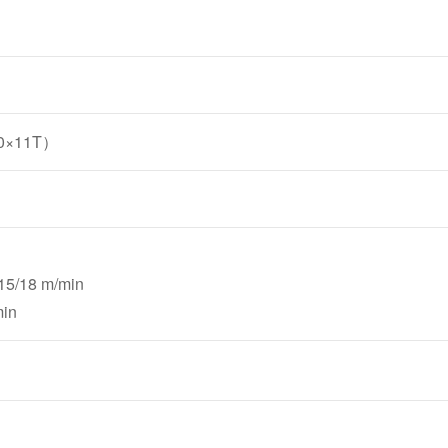
0×11T）
5/18 m/min
in