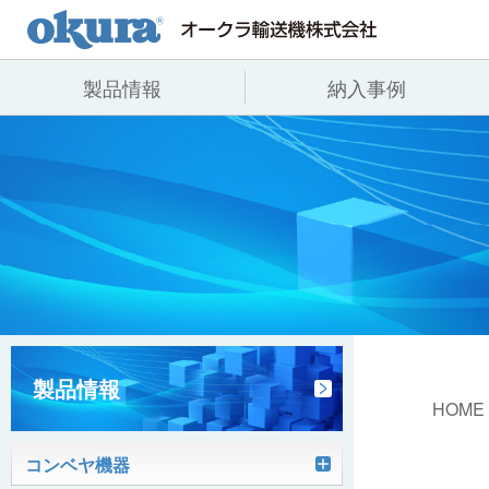
製品情報
納入事例
製品情報
納入事例
会社情報
コンベヤ機器
全業種
代表あいさつ
コンベヤ機器を探す
飲料
事業所一覧
用途から探す
沿革
コンベヤ機器の技術情報
ヒント集
製品情報
HOME
コンベヤ機器