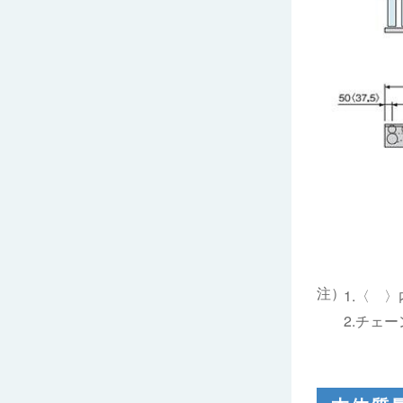
1.〈 
2.チェ