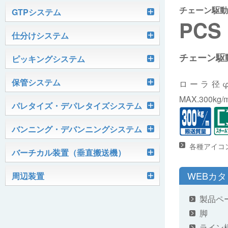
チェーン駆動
軽搬送コンベヤ
GTPシステム
PCS
Skypod®（スカイポッド）
仕分けシステム
ケース搬送コンベヤ
ベルコンミニ
チェーン駆
ユニソーター
ピッキングシステム
AGVシステム
グラビティコンベヤ
ファインコンベヤ
ユニコンV
PTIシステム
保管システム
ハイスピードソーター
ローラ径φ
OKURUN® /TW300
モータローラ＆コンベヤ
マグネット駆動コンベヤ
ユニコンJr
ローラコンベヤ
MAX.300kg
Quick Shuttle®
パレタイズ・デパレタイズシステム
ピカトルシリーズ
ディスクソーター
マテハン機器
ジャブコン®
クールコンベヤ®Ⅱ
ホイールコンベヤ
モータローラ単体
ロボットパレタイザ
バンニング・デバンニングシステム
HASS（ハズ）シリーズ
アングルソーター
生産終了品
プラスチックベルトコンベヤ
チェーン駆動ローラコンベヤ
フリーカーブコンベヤ
モータローラコンベヤ
オークラホッパー
各種アイコ
トラックローダ「TL-2P」
バーチカル装置（垂直搬送機）
ビジョンパレタイズシステム
ロボットパレタイザAi1800Ⅱ-C
ピックティーチャシステム
クロスベルトソーター（汎用タイプ）
オークラ キャリーライン®
チェーン駆動ローラ単体
ポータブルクレーン
コンベヤ機器を探す
WEBカ
ミニパーフェ® / VCS-Z
周辺装置
伸縮ベルトコンベヤ
ビジョンデパレタイズシステム
ロボットパレタイザAi1800Ⅱ
絞り込み検索はこちら
バラピッキングロボットシステム
パレットコンベヤ
OKベルコン（スタンダードタイプ）
REO［RandomEasyOpener®］
製品ペ
ミニリフタ / FML
伸縮ローラコンベヤ
FastPicker®
ロボットパレタイザAi700
脚
OKベルコン（トラフベルトタイプ）
用途から探す
ユニパック
ケースリフタ / LFK
ライン