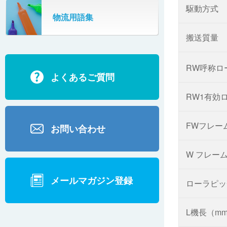
SR802
駆動方式
物流用語集
カーゴタイザ
ECD500A・ECD800・ECD1500
搬送質量
ECD2700
RW呼称ロ
よくあるご質問
BD200・BD1000
RW1有効
FWフレー
お問い合わせ
W フレー
メールマガジン登録
ローラピッ
L機長（m