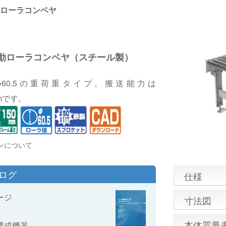
ローラコンベヤ
動ローラコンベヤ（スチール製）
60.5の重荷重タイプ。搬送能力は
/mです。
ンについて
タログ
仕様
ージ
寸法図
本体質量
構成機器