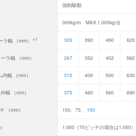
強制駆動
300kg/m MAX.1,000kg/台
※1
305
390
490
620
ーラ幅 （mm）
ローラ幅 （mm）
267
352
452
582
ム内幅 （mm）
315
400
500
630
ム外幅 （mm）
375
460
560
690
チ （mm）
100、75、
150
m）
1,000（75ピッチの場合は1,050）≦